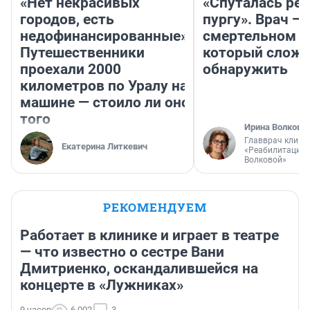
«Нет некрасивых
«Спуталась реч
городов, есть
пургу». Врач — 
недофинансированные».
смертельном д
Путешественники
который слож
проехали 2000
обнаружить
километров по Уралу на
машине — стоило ли оно
того
Ирина Волкова
Главврач клини
Екатерина Литкевич
«Реабилитация 
Волковой»
РЕКОМЕНДУЕМ
Работает в клинике и играет в театре
— что известно о сестре Вани
Дмитриенко, оскандалившейся на
концерте в «Лужниках»
9 часов
6 002
3