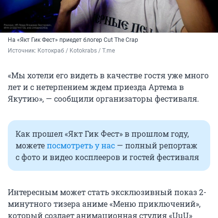
На «Якт Гик Фест» приедет блогер Cut The Crap
Источник: 
Котокраб / Kotokrabs / T.me
«Мы хотели его видеть в качестве гостя уже много
лет и с нетерпением ждем приезда Артема в
Якутию», — сообщили организаторы фестиваля.
Как прошел «Якт Гик Фест» в прошлом году,
можете
посмотреть у нас
— полный репортаж
с фото и видео косплееров и гостей фестиваля
Интересным может стать эксклюзивный показ 2-
минутного тизера аниме «Меню приключений»,
который создает анимационная студия «UuU»