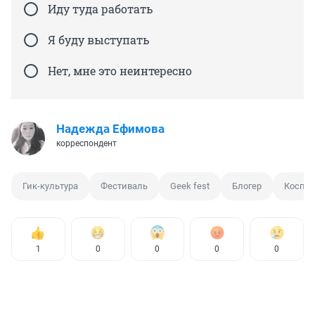
Иду туда работать
Я буду выступать
Нет, мне это неинтересно
Надежда Ефимова
корреспондент
Гик-культура
Фестиваль
Geek fest
Блогер
Коспл
1
0
0
0
0