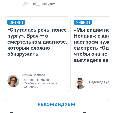
858
Обсудить
МНЕНИЕ
МНЕНИЕ
«Спуталась речь, понес
«Мы видим нов
пургу». Врач — о
Нолана»: с как
смертельном диагнозе,
настроем нужн
который сложно
смотреть «Оди
обнаружить
чтобы она не
выглядела как
Ирина Волкова
Главврач клиники
Надежда Губар
«Реабилитация доктора
Волковой»
РЕКОМЕНДУЕМ