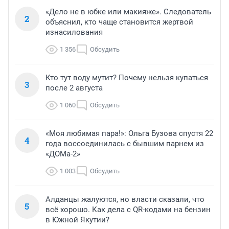
«Дело не в юбке или макияже». Следователь
2
объяснил, кто чаще становится жертвой
изнасилования
1 356
Обсудить
Кто тут воду мутит? Почему нельзя купаться
3
после 2 августа
1 060
Обсудить
«Моя любимая пара!»: Ольга Бузова спустя 22
4
года воссоединилась с бывшим парнем из
«ДОМа-2»
1 003
Обсудить
Алданцы жалуются, но власти сказали, что
5
всё хорошо. Как дела с QR-кодами на бензин
в Южной Якутии?