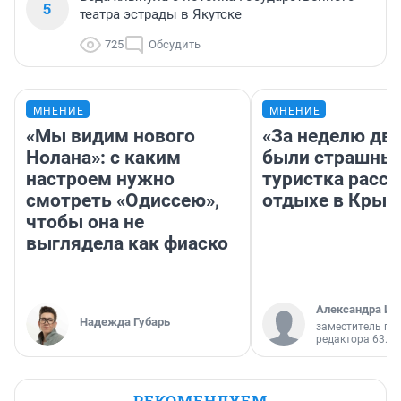
5
театра эстрады в Якутске
725
Обсудить
МНЕНИЕ
МНЕНИЕ
«Мы видим нового
«За неделю две
Нолана»: с каким
были страшные
настроем нужно
туристка расск
смотреть «Одиссею»,
отдыхе в Крым
чтобы она не
выглядела как фиаско
Александра Ис
Надежда Губарь
заместитель гл
редактора 63.RU
РЕКОМЕНДУЕМ