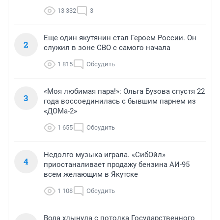
13 332
3
Еще один якутянин стал Героем России. Он
2
служил в зоне СВО с самого начала
1 815
Обсудить
«Моя любимая пара!»: Ольга Бузова спустя 22
3
года воссоединилась с бывшим парнем из
«ДОМа-2»
1 655
Обсудить
Недолго музыка играла. «СибОйл»
4
приостаналивает продажу бензина АИ-95
всем желающим в Якутске
1 108
Обсудить
Вода хлынула с потолка Государственного