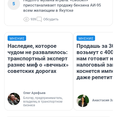
Недолго музыка играла. «СибОйл»
5
приостаналивает продажу бензина АИ-95
всем желающим в Якутске
939
Обсудить
МНЕНИЕ
МНЕНИЕ
Наследие, которое
Продашь за 300
чудом не развалилось:
возьмут с 4000
транспортный эксперт
нам готовит н
разнес миф о «вечных»
налоговый зако
советских дорогах
коснется импор
даже репетито
Олег Арефьев
Блогер, предприниматель,
Анастасия Зав
владелец в транспортном
бизнесе