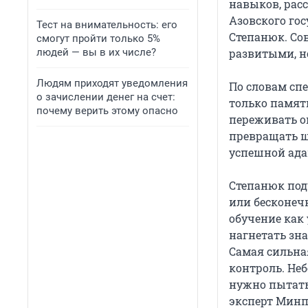
навыков, расс
Азовского го
Тест на внимательность: его
Степанюк. Со
смогут пройти только 5%
людей — вы в их числе?
развитыми, н
Людям приходят уведомления
По словам спе
о зачислении денег на счет:
только памят
почему верить этому опасно
переживать о
превращать ш
успешной ада
Степанюк под
или бесконеч
обучение как 
нагнетать зн
Самая сильна
контроль. Неб
нужно пытать
эксперт Минп