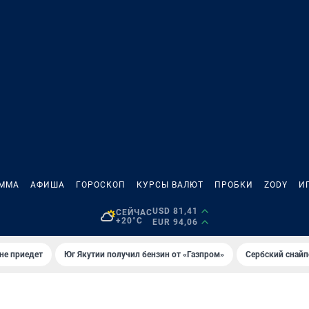
АММА
АФИША
ГОРОСКОП
КУРСЫ ВАЛЮТ
ПРОБКИ
ZODY
И
USD 81,41
СЕЙЧАС
+20°C
EUR 94,06
не приедет
Юг Якутии получил бензин от «Газпром»
Сербский снайп