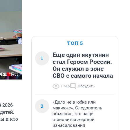
ТОП 5
Еще один якутянин
1
стал Героем России.
Он служил в зоне
СВО с самого начала
1 516
Обсудить
«Дело не в юбке или
 2026
2
макияже». Следователь
детей.
объяснил, кто чаще
ны и кто
становится жертвой
изнасилования