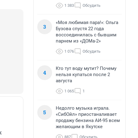
1 383
Обсудить
«Моя любимая пара!»: Ольга
3
Бузова спустя 22 года
воссоединилась с бывшим
парнем из «ДОМа-2»
1 076
Обсудить
Кто тут воду мутит? Почему
4
нельзя купаться после 2
августа
1 065
1
Недолго музыка играла.
5
«СибОйл» приостаналивает
продажу бензина АИ-95 всем
желающим в Якутске
х
887
Обсудить