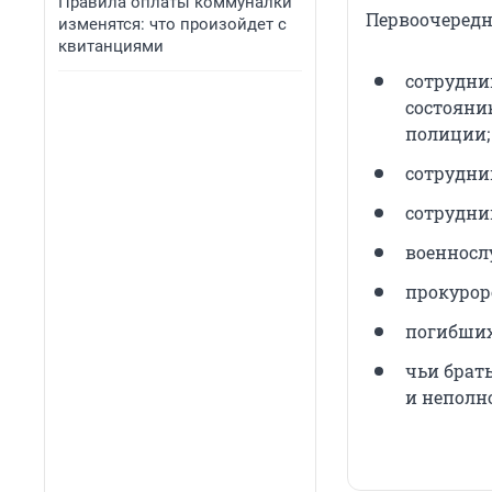
Правила оплаты коммуналки
Первоочередн
изменятся: что произойдет с
квитанциями
сотрудни
состояни
полиции;
сотрудни
сотрудни
военносл
прокуроро
погибших
чьи брат
и неполн