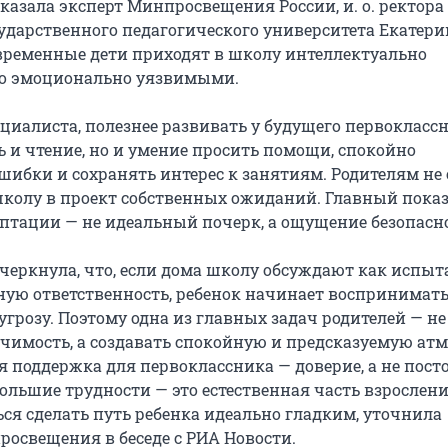
казала эксперт Минпросвещения России, и. о. ректора
сударственного педагогического университета Екатери
временные дети приходят в школу интеллектуально
о эмоционально уязвимыми.
циалиста, полезнее развивать у будущего первокласс
ь и чтение, но и умение просить помощи, спокойно
шибки и сохранять интерес к занятиям. Родителям не 
колу в проект собственных ожиданий. Главный показ
птации — не идеальный почерк, а ощущение безопасн
черкнула, что, если дома школу обсуждают как испыт
ную ответственность, ребенок начинает воспринимат
угрозу. Поэтому одна из главных задач родителей — не
ачимость, а создавать спокойную и предсказуемую атм
я поддержка для первоклассника — доверие, а не пос
ольшие трудности — это естественная часть взрослени
ся сделать путь ребенка идеально гладким, уточнила
росвещения в беседе с РИА Новости.