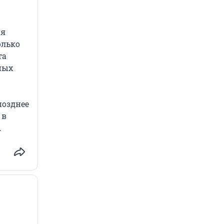
ия
олько
та
ных
позднее
 в
.