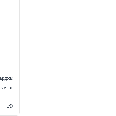
ардии;
ые, так