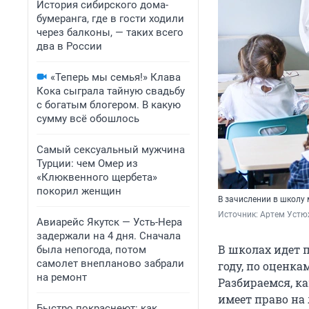
История сибирского дома-
бумеранга, где в гости ходили
через балконы, — таких всего
два в России
«Теперь мы семья!» Клава
Кока сыграла тайную свадьбу
с богатым блогером. В какую
сумму всё обошлось
Самый сексуальный мужчина
Турции: чем Омер из
«Клюквенного щербета»
покорил женщин
В зачислении в школу
Источник: 
Артем Устю
Авиарейс Якутск — Усть-Нера
задержали на 4 дня. Сначала
В школах идет 
была непогода, потом
самолет внепланово забрали
году, по оценка
на ремонт
Разбираемся, ка
имеет право на 
Быстро покраснеют: как