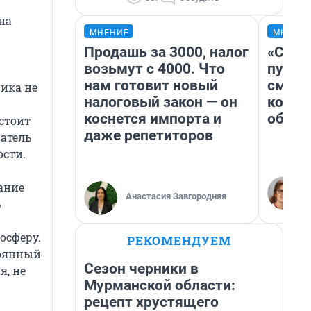
на
МНЕНИЕ
МНЕНИ
Продашь за 3000, налог
«Спут
возьмут с 4000. Что
пургу»
нам готовит новый
смерт
ника не
налоговый закон — он
котор
коснется импорта и
обнар
стоит
даже репетиторов
атель
ости.
ание
Анастасия Завгородняя
ь
осферу.
РЕКОМЕНДУЕМ
тоянный
Сезон черники в
я, не
Мурманской области:
рецепт хрустящего