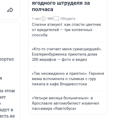
ягодного штруделя за
полчаса
1 час
988
Обсудить
Слизни атакуют: как спасти цветник
от вредителей — три копеечных
способа
«Кто-то считает меня сумасшедшей».
Екатеринбурженка приютила дома
портал
200 жирафов — фото и видео
«Так неожиданно и приятно». Героиня
я
мема вспомнила о съемках с гуру
пикапа в кафе Владивостока
на этом
ает
«Четыре месяца больничных»: в
о
Ярославле автомобилист изувечил
пассажира «Яавтобуса»
адут в
есть не