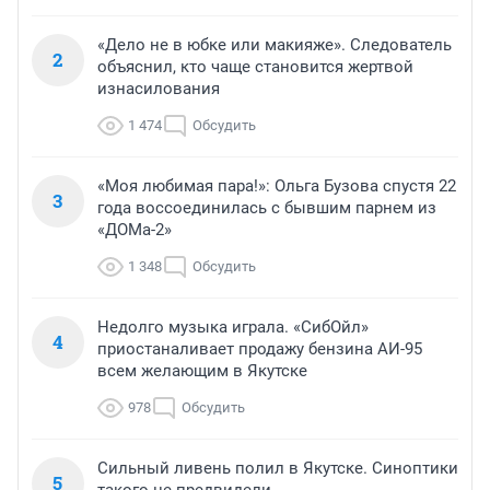
«Дело не в юбке или макияже». Следователь
2
объяснил, кто чаще становится жертвой
изнасилования
1 474
Обсудить
«Моя любимая пара!»: Ольга Бузова спустя 22
3
года воссоединилась с бывшим парнем из
«ДОМа-2»
1 348
Обсудить
Недолго музыка играла. «СибОйл»
4
приостаналивает продажу бензина АИ-95
всем желающим в Якутске
978
Обсудить
Сильный ливень полил в Якутске. Синоптики
5