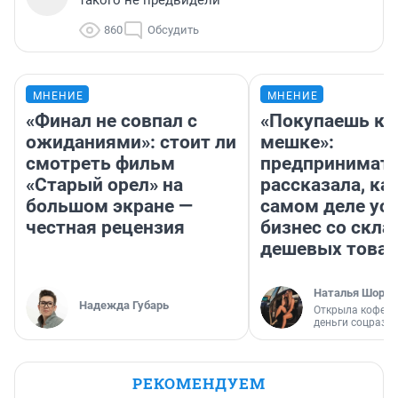
такого не предвидели
860
Обсудить
МНЕНИЕ
МНЕНИЕ
«Финал не совпал с
«Покупаешь ко
ожиданиями»: стоит ли
мешке»:
смотреть фильм
предпринимат
«Старый орел» на
рассказала, как
большом экране —
самом деле ус
честная рецензия
бизнес со скл
дешевых това
Наталья Шорох
Надежда Губарь
Открыла кофейн
деньги соцразв
РЕКОМЕНДУЕМ