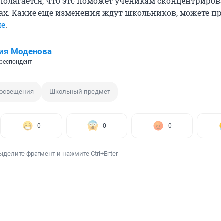
дполагается, что это поможет ученикам сконцентриров
ах. Какие еще изменения ждут школьников, можете п
ле
.
ия Моденова
респондент
освещения
Школьный предмет
0
0
0
ыделите фрагмент и нажмите Ctrl+Enter