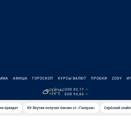
АММА
АФИША
ГОРОСКОП
КУРСЫ ВАЛЮТ
ПРОБКИ
ZODY
И
USD 82,17
СЕЙЧАС
+24°C
EUR 94,84
не приедет
Юг Якутии получил бензин от «Газпром»
Сербский снайп