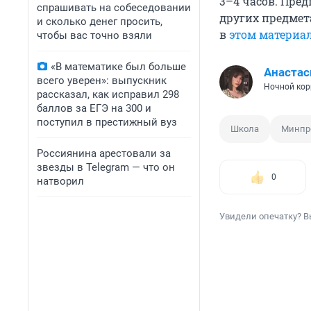
3–4 часов
. Пре
спрашивать на собеседовании
других предмет
и сколько денег просить,
в
этом материа
чтобы вас точно взяли
«В математике был больше
Анастас
всего уверен»: выпускник
Ночной кор
рассказал, как исправил 298
баллов за ЕГЭ на 300 и
поступил в престижный вуз
Школа
Минпр
Россиянина арестовали за
звезды в Telegram — что он
0
натворил
Увидели опечатку? В