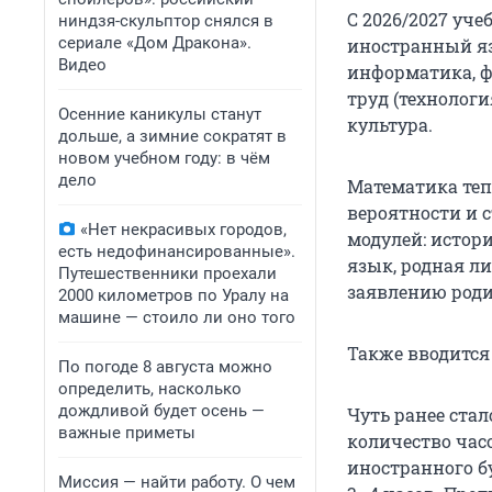
С 2026/2027 уче
ниндзя-скульптор снялся в
сериале «Дом Дракона».
иностранный яз
Видео
информатика, фи
труд (технолог
Осенние каникулы станут
культура.
дольше, а зимние сократят в
новом учебном году: в чём
дело
Математика теп
вероятности и с
«Нет некрасивых городов,
модулей: истори
есть недофинансированные».
язык, родная л
Путешественники проехали
заявлению роди
2000 километров по Уралу на
машине — стоило ли оно того
Также вводится
По погоде 8 августа можно
определить, насколько
дождливой будет осень —
Чуть ранее ста
важные приметы
количество часо
иностранного б
Миссия — найти работу. О чем