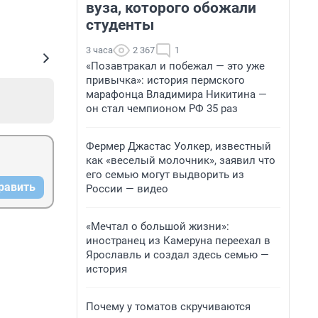
вуза, которого обожали
студенты
3 часа
2 367
1
«Позавтракал и побежал — это уже
привычка»: история пермского
марафонца Владимира Никитина —
он стал чемпионом РФ 35 раз
Фермер Джастас Уолкер, известный
как «веселый молочник», заявил что
его семью могут выдворить из
равить
России — видео
«Мечтал о большой жизни»:
иностранец из Камеруна переехал в
Ярославль и создал здесь семью —
история
Почему у томатов скручиваются