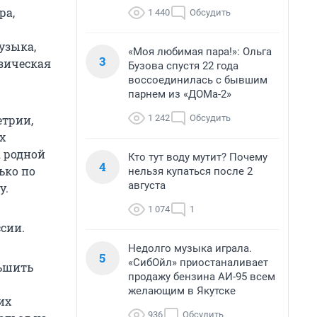
ра,
1 440
Обсудить
узыка,
«Моя любимая пара!»: Ольга
3
изическая
Бузова спустя 22 года
воссоединилась с бывшим
парнем из «ДОМа-2»
1 242
Обсудить
етрии,
х
А родной
Кто тут воду мутит? Почему
4
ько по
нельзя купаться после 2
августа
у.
1 074
1
сии.
Недолго музыка играла.
5
«СибОйл» приостаналивает
ньшить
продажу бензина АИ-95 всем
желающим в Якутске
их
936
Обсудить