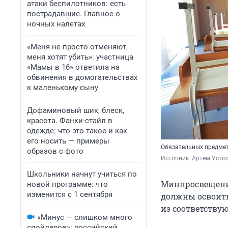
атаки беспилотников: есть
пострадавшие. Главное о
ночных налетах
«Меня не просто отменяют,
меня хотят убить»: участница
«Мамы в 16» ответила на
обвинения в домогательствах
к маленькому сыну
Дофаминовый шик, блеск,
красота. Фанки-стайл в
одежде: что это такое и как
его носить — примеры
Обязательных предмет
образов с фото
Источник: 
Артем Устю
Школьники начнут учиться по
Минпросвещени
новой программе: что
изменится с 1 сентября
должны освоить
из соответству
«Минус — слишком много
спойлеров»: российский