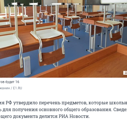
ов будет 16
жанин / E1.RU
я РФ утвердило перечень предметов, которые школь
 для получения основного общего образования. Свед
ющего документа делится РИА Новости.