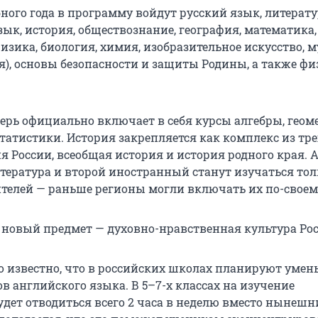
бного года в программу войдут русский язык, литерату
ык, история, обществознание, география, математика,
зика, биология, химия, изобразительное искусство, м
ия), основы безопасности и защиты Родины, а также ф
ерь официально включает в себя курсы алгебры, геом
татистики. История закрепляется как комплекс из тре
я России, всеобщая история и история родного края. 
итература и второй иностранный станут изучаться тол
телей — раньше регионы могли включать их по-своем
 новый предмет — духовно-нравственная культура Рос
ло известно, что в российских школах планируют уме
в английского языка. В 5–7-х классах на изучение
удет отводиться всего 2 часа в неделю вместо нынешн