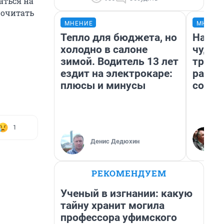
аться на
рочитать
МНЕНИЕ
МНЕНИ
Тепло для бюджета, но
Насле
холодно в салоне
чудом
зимой. Водитель 13 лет
транс
ездит на электрокаре:
разне
плюсы и минусы
совет
1
Денис Дедюхин
РЕКОМЕНДУЕМ
Ученый в изгнании: какую
тайну хранит могила
профессора уфимского