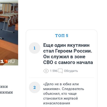
ТОП 5
Еще один якутянин
1
стал Героем России.
Он служил в зоне
СВО с самого начала
1 596
Обсудить
«Дело не в юбке или
ники
2
макияже». Следователь
ениями
объяснил, кто чаще
становится жертвой
изнасилования