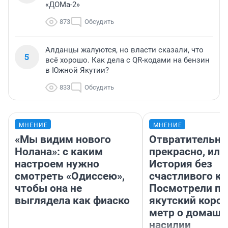
«ДОМа-2»
873
Обсудить
Алданцы жалуются, но власти сказали, что
5
всё хорошо. Как дела с QR-кодами на бензин
в Южной Якутии?
833
Обсудить
МНЕНИЕ
МНЕНИЕ
«Мы видим нового
Отвратительно
Нолана»: с каким
прекрасно, или
настроем нужно
История без
смотреть «Одиссею»,
счастливого ко
чтобы она не
Посмотрели п
выглядела как фиаско
якутский коро
метр о домаш
насилии