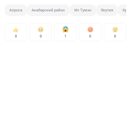
Алроса
Анабарский район
Ил Тумэн
Якутия
Кри
0
0
1
0
0