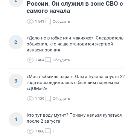
России. Он служил в зоне СВО с
самого начала
1 541
Обсудить
«Дело не в юбке или макияже». Следователь
2
объяснил, кто чаще становится жертвой
изнасилования
1 404
Обсудить
«Моя любимая пара!»: Ольга Бузова спустя 22
3
года воссоединилась с бывшим парнем из
«ДОМа-2»
1 139
Обсудить
Кто тут воду мутит? Почему нельзя купаться
4
после 2 августа
1 068
1