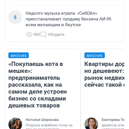
Недолго музыка играла. «СибОйл»
5
приостаналивает продажу бензина АИ-95
всем желающим в Якутске
905
Обсудить
МНЕНИЕ
МНЕНИЕ
«Покупаешь кота в
Квартиры дор
мешке»:
но дешевеют: 
предприниматель
рынок недвиж
рассказала, как на
сейчас такой 
самом деле устроен
бизнес со складами
дешевых товаров
Наталья Шорохова
Екатерина Торо
Открыла кофейную точку на
директор агентс