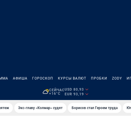
АММА
АФИША
ГОРОСКОП
КУРСЫ ВАЛЮТ
ПРОБКИ
ZODY
И
USD 80,93
СЕЙЧАС
+16°C
EUR 93,19
мятеж
Экс-главу «Колмар» судят
Борисов стал Героем труда
Юг