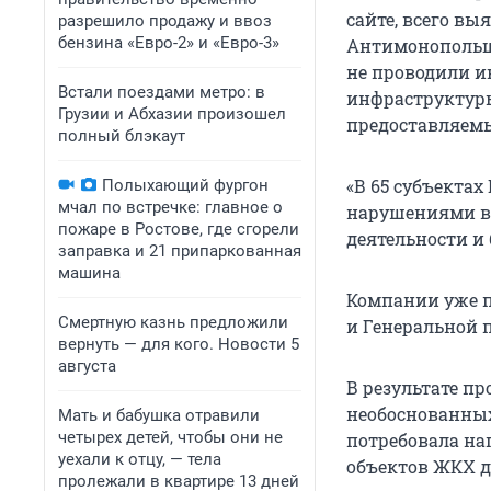
сайте, всего вы
разрешило продажу и ввоз
бензина «Евро-2» и «Евро-3»
Антимонопольщ
не проводили и
Встали поездами метро: в
инфраструктуры
Грузии и Абхазии произошел
предоставляем
полный блэкаут
«В 65 субъектах
Полыхающий фургон
мчал по встречке: главное о
нарушениями в 
пожаре в Ростове, где сгорели
деятельности и
заправка и 21 припаркованная
машина
Компании уже п
Смертную казнь предложили
и Генеральной п
вернуть — для кого. Новости 5
августа
В результате п
необоснованных
Мать и бабушка отравили
четырех детей, чтобы они не
потребовала на
уехали к отцу, — тела
объектов ЖКХ до
пролежали в квартире 13 дней