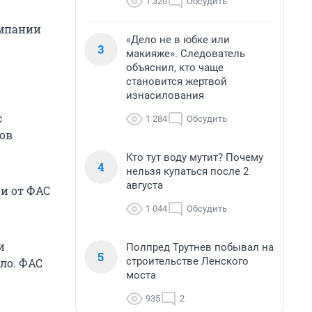
1 320
Обсудить
омпании
«Дело не в юбке или
3
макияже». Следователь
объяснил, кто чаще
становится жертвой
изнасилования
с
1 284
Обсудить
ов
Кто тут воду мутит? Почему
4
нельзя купаться после 2
августа
и от ФАС
1 044
Обсудить
и
Полпред Трутнев побывал на
5
строительстве Ленского
ло. ФАС
моста
935
2