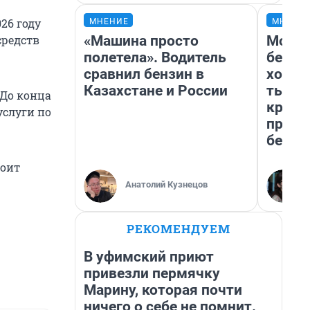
26 году
МНЕНИЕ
МНЕНИ
«Машина просто
Мой б
средств
полетела». Водитель
береж
сравнил бензин в
хотел
Казахстане и России
тысяч
До конца
креди
услуги по
приех
безоп
роит
Анатолий Кузнецов
РЕКОМЕНДУЕМ
В уфимский приют
привезли пермячку
Марину, которая почти
ничего о себе не помнит.