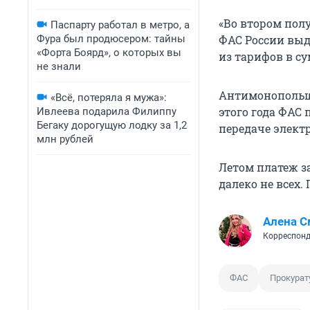
«Во втором полу
Паспарту работал в метро, а
Фура был продюсером: тайны
ФАС России выд
«Форта Боярд», о которых вы
из тарифов в су
не знали
Антимонопольщ
«Всё, потеряла я мужа»:
этого года ФАС
Ивлеева подарила Филиппу
Бегаку дорогущую лодку за 1,2
передаче электр
млн рублей
Летом платеж з
далеко не всех.
Алена С
Корреспонд
ФАС
Прокурат