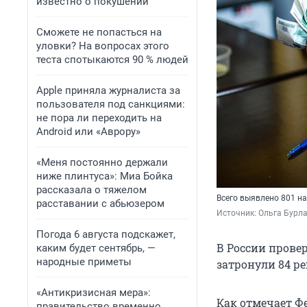
известно о покушении
Сможете не попасться на
уловки? На вопросах этого
теста спотыкаются 90 % людей
Apple приняла журналиста за
пользователя под санкциями:
не пора ли переходить на
Android или «Аврору»
«Меня постоянно держали
ниже плинтуса»: Миа Бойка
рассказала о тяжелом
Всего выявлено 801 н
расставании с абьюзером
Источник: 
Ольга Бурла
Погода 6 августа подскажет,
В России прове
каким будет сентябрь, —
народные приметы
затронули 84 ре
«Антикризисная мера»:
Как отмечает Ф
правительство временно