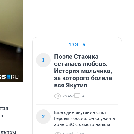
ТОП 5
После Стасика
1
осталась любовь.
История мальчика,
за которого болела
вся Якутия
28 457
4
ятия
Еще один якутянин стал
я.
2
Героем России. Он служил в
зоне СВО с самого начала
альном