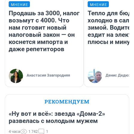
МНЕНИЕ
МНЕНИЕ
Продашь за 3000, налог
Тепло для бюд
возьмут с 4000. Что
холодно в сало
нам готовит новый
зимой. Водител
налоговый закон — он
ездит на элект
коснется импорта и
плюсы и мину
даже репетиторов
Анастасия Завгородняя
Денис Дедюхи
РЕКОМЕНДУЕМ
«Ну вот и всё»: звезда «Дома-2»
развелась с молодым мужем
4 часа
1 742
1