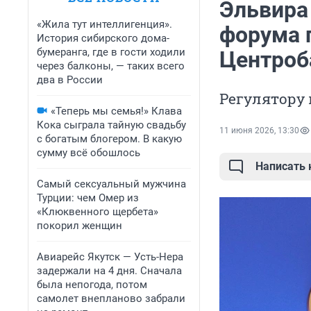
Эльвира
«Жила тут интеллигенция».
форума 
История сибирского дома-
бумеранга, где в гости ходили
Центроб
через балконы, — таких всего
два в России
Регулятору
«Теперь мы семья!» Клава
Кока сыграла тайную свадьбу
11 июня 2026, 13:30
с богатым блогером. В какую
сумму всё обошлось
Написать
Самый сексуальный мужчина
Турции: чем Омер из
«Клюквенного щербета»
покорил женщин
Авиарейс Якутск — Усть-Нера
задержали на 4 дня. Сначала
была непогода, потом
самолет внепланово забрали