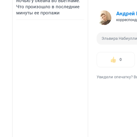
ночью у океана во Вьетнаме.
Что произошло в последние
минуты ее пропажи
Андрей 
корреспонд
Эльвира Набиулл
0
Увидели опечатку? В