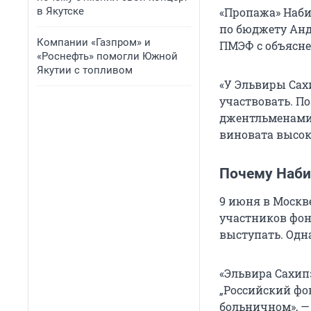
в Якутске
«Пропажа» Наби
по бюджету Ан
Компании «Газпром» и
ПМЭФ с объясне
«Роснефть» помогли Южной
Якутии с топливом
«У Эльвиры Сах
участвовать. П
джентльменами и
виновата высок
Почему Наби
9 июня в Москв
участников фон
выступать. Одна
«Эльвира Сахип
„Российский фо
больничном», —