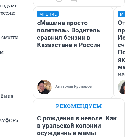
Госдумы
сессию
МНЕНИЕ
МНЕНИ
«Машина просто
Отвра
полетела». Водитель
прекр
сравнил бензин в
Истор
 смогла
Казахстане и России
счаст
Посмо
ём
якутс
метр 
насил
Анатолий Кузнецов
 была
РЕКОМЕНДУЕМ
С рождения в неволе. Как
НАУФОРа
в уральской колонии
осужденные мамы