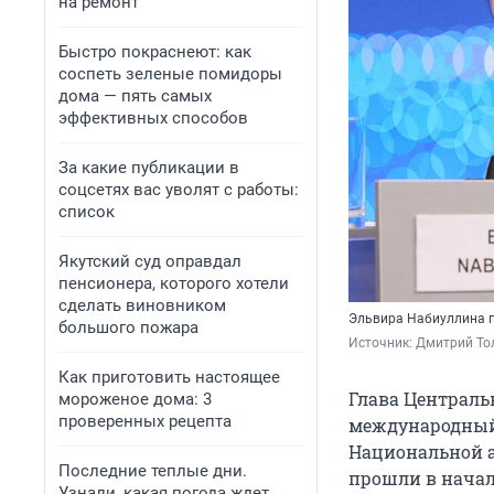
на ремонт
Быстро покраснеют: как
соспеть зеленые помидоры
дома — пять самых
эффективных способов
За какие публикации в
соцсетях вас уволят с работы:
список
Якутский суд оправдал
пенсионера, которого хотели
сделать виновником
Эльвира Набиуллина 
большого пожара
Источник: 
Дмитрий То
Как приготовить настоящее
Глава Централь
мороженое дома: 3
проверенных рецепта
международный
Национальной а
Последние теплые дни.
прошли в начал
Узнали, какая погода ждет