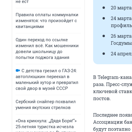
не ест
20 марта
Правила оплаты коммуналки
24 март
изменятся: что произойдет с
профиль
квитанциями
26 март
Один переход по ссылке
Госдумы
изменил всё. Как мошенники
довели школьницу до
24 апрел
попытки поджога здания
С детства грезил о ГАЗ-24:
автоплюшкин переехал в
В Telegram-кан
маленький хутор и превратил
раза. Пресс-сл
свой двор в музей СССР
ключевой ставк
постов.
Сербский снайпер похвалил
умения якутских стрелков
Последнее появл
«Она крикнула: „Дядя Боря!“»
Ассоциации бан
25-летняя туристка исчезла
будут поэтапно