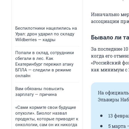
Изначально мер
ассоциации при
Беспилотники нацелились на
Урал: дрон ударил по складу
Бывало ли т
Wildberries — кадры
За последние 10
Попали в склад, сотрудники
когда его отме
сбегали в лес. Как
«Российский фо
Екатеринбург пережил атаку
как минимум с 2
БПЛА — следили в режиме
онлайн
Вам обязаны повысить
На официаль
зарплату — причина
Эльвиры Наби
«Сами кормите свои будущие
опухоли». Биолог назвал
13 февра
продукты, которые приводят к
онкологии, сам он их никогда
5 марта 