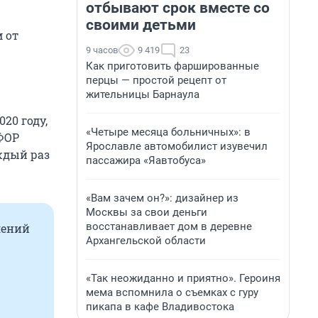
отбывают срок вместе со
своими детьми
 от
9 часов
9 419
23
Как приготовить фаршированные
перцы — простой рецепт от
жительницы Барнаула
20 году,
«Четыре месяца больничных»: в
ФОР
Ярославле автомобилист изувечил
ждый раз
пассажира «Яавтобуса»
«Вам зачем он?»: дизайнер из
Москвы за свои деньги
восстанавливает дом в деревне
лений
Архангельской области
«Так неожиданно и приятно». Героиня
мема вспомнила о съемках с гуру
пикапа в кафе Владивостока