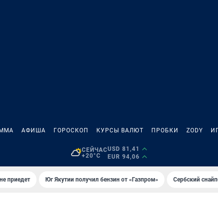
АММА
АФИША
ГОРОСКОП
КУРСЫ ВАЛЮТ
ПРОБКИ
ZODY
И
USD 81,41
СЕЙЧАС
+20°C
EUR 94,06
не приедет
Юг Якутии получил бензин от «Газпром»
Сербский снайп