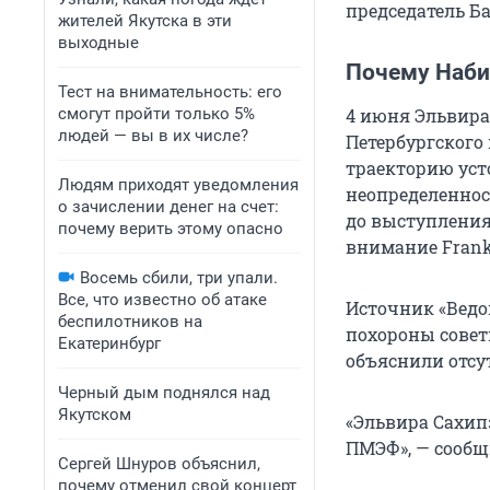
председатель Ба
жителей Якутска в эти
выходные
Почему Наби
Тест на внимательность: его
смогут пройти только 5%
4 июня Эльвира
людей — вы в их числе?
Петербургского
траекторию уст
Людям приходят уведомления
неопределеннос
о зачислении денег на счет:
до выступления 
почему верить этому опасно
внимание Frank
Восемь сбили, три упали.
Все, что известно об атаке
Источник «Ведом
беспилотников на
похороны сове
Екатеринбург
объяснили отсу
Черный дым поднялся над
Якутском
«Эльвира Сахип
ПМЭФ», — сообщ
Сергей Шнуров объяснил,
почему отменил свой концерт