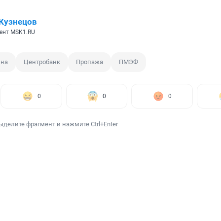
Кузнецов
ент MSK1.RU
ина
Центробанк
Пропажа
ПМЭФ
0
0
0
ыделите фрагмент и нажмите Ctrl+Enter