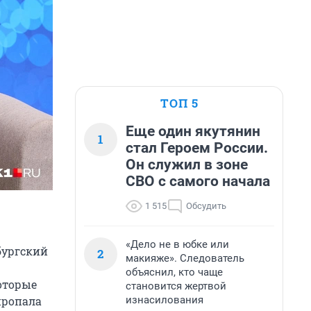
ТОП 5
Еще один якутянин
1
стал Героем России.
Он служил в зоне
СВО с самого начала
1 515
Обсудить
«Дело не в юбке или
бургский
2
макияже». Следователь
объяснил, кто чаще
оторые
становится жертвой
изнасилования
пропала