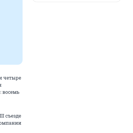
и четыре
я
: восемь
II съезде
 компании