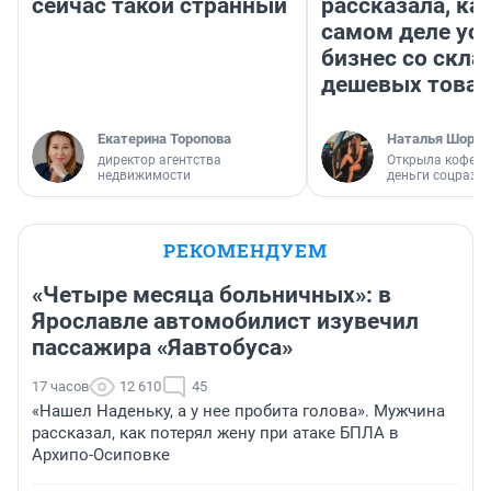
сейчас такой странный
рассказала, как
самом деле ус
бизнес со скл
дешевых това
Екатерина Торопова
Наталья Шорох
директор агентства
Открыла кофейн
недвижимости
деньги соцразв
РЕКОМЕНДУЕМ
«Четыре месяца больничных»: в
Ярославле автомобилист изувечил
пассажира «Яавтобуса»
17 часов
12 610
45
«Нашел Наденьку, а у нее пробита голова». Мужчина
рассказал, как потерял жену при атаке БПЛА в
Архипо-Осиповке