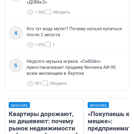
«ДОМа-2»
1 203
Обсудить
Кто тут воду мутит? Почему нельзя купаться
4
после 2 августа
1 070
1
Недолго музыка играла. «СибОйл»
5
приостаналивает продажу бензина АИ-95
всем желающим в Якутске
921
Обсудить
МНЕНИЕ
МНЕНИЕ
Квартиры дорожают,
«Покупаешь ко
но дешевеют: почему
мешке»:
рынок недвижимости
предпринимат