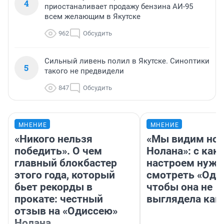
4
приостаналивает продажу бензина АИ-95
всем желающим в Якутске
962
Обсудить
Сильный ливень полил в Якутске. Синоптики
5
такого не предвидели
847
Обсудить
МНЕНИЕ
МНЕНИЕ
«Никого нельзя
«Мы видим нов
победить». О чем
Нолана»: с как
главный блокбастер
настроем нужн
этого года, который
смотреть «Оди
бьет рекорды в
чтобы она не
прокате: честный
выглядела как
отзыв на «Одиссею»
Нолана