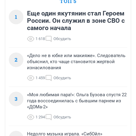
ТОП 5
Еще один якутянин стал Героем
1
России. Он служил в зоне СВО с
самого начала
1 618
Обсудить
«Дело не в юбке или макияже». Следователь
2
объяснил, кто чаще становится жертвой
изнасилования
1 459
Обсудить
«Моя любимая пара!»: Ольга Бузова спустя 22
3
года воссоединилась с бывшим парнем из
«ДОМа-2»
1 294
Обсудить
Недолго музыка играла. «СибОйл»