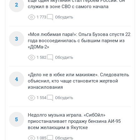
Еще один якутянин стал Героем России. Он
2
служил в зоне СВО с самого начала
1 773
Обсудить
«Моя любимая пара!»: Ольга Бузова спустя 22
3
года воссоединилась с бывшим парнем из
«ДОМа-2»
1 582
Обсудить
«Дело не в юбке или макияже». Следователь
4
объяснил, кто чаще становится жертвой
изнасилования
1 554
Обсудить
Недолго музыка играла. «СибОйл»
5
приостаналивает продажу бензина АИ-95
всем желающим в Якутске
1 085
Обсудить