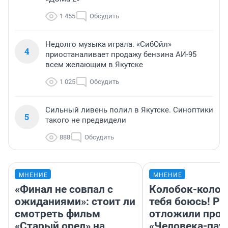
1 455
Обсудить
Недолго музыка играла. «СибОйл»
4
приостаналивает продажу бензина АИ-95
всем желающим в Якутске
1 025
Обсудить
Сильный ливень полил в Якутске. Синоптики
5
такого не предвидели
888
Обсудить
МНЕНИЕ
МНЕНИЕ
«Финал не совпал с
Колобок-колобо
ожиданиями»: стоит ли
тебя боюсь! Ра
смотреть фильм
отложили прок
«Старый орел» на
«Человека-пау