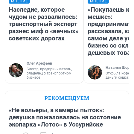
МНЕНИЕ
МНЕНИЕ
Наследие, которое
«Покупаешь ко
чудом не развалилось:
мешке»:
транспортный эксперт
предпринимат
разнес миф о «вечных»
рассказала, как
советских дорогах
самом деле ус
бизнес со скл
дешевых това
Олег Арефьев
Наталья Шорох
Блогер, предприниматель,
владелец в транспортном
Открыла кофейн
бизнесе
деньги соцразв
РЕКОМЕНДУЕМ
«Не вольеры, а камеры пыток»:
девушка пожаловалась на состояние
экопарка «Лотос» в Уссурийске