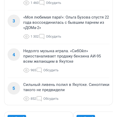
1 460
Обсудить
«Моя любимая пара!»: Ольга Бузова спустя 22
3
года воссоединилась с бывшим парнем из
«ДОМа-2»
1 302
Обсудить
Недолго музыка играла. «СибОйл»
4
приостаналивает продажу бензина АИ-95
всем желающим в Якутске
965
Обсудить
Сильный ливень полил в Якутске. Синоптики
5
такого не предвидели
852
Обсудить