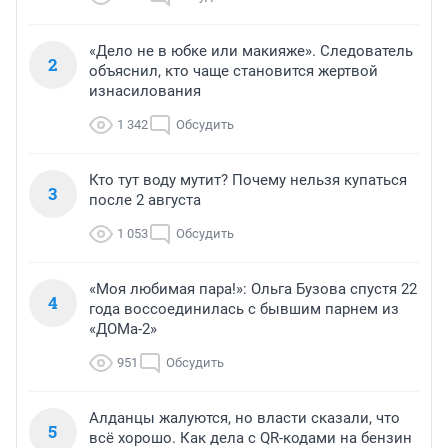
«Дело не в юбке или макияже». Следователь
2
объяснил, кто чаще становится жертвой
изнасилования
1 342
Обсудить
Кто тут воду мутит? Почему нельзя купаться
3
после 2 августа
1 053
Обсудить
«Моя любимая пара!»: Ольга Бузова спустя 22
4
года воссоединилась с бывшим парнем из
«ДОМа-2»
951
Обсудить
Алданцы жалуются, но власти сказали, что
5
всё хорошо. Как дела с QR-кодами на бензин