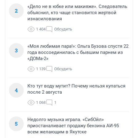
«Дело не в юбке или макияже». Следователь
2
объяснил, кто чаще становится жертвой
изнасилования
1 404
Обсудить
«Моя любимая пара!»: Ольга Бузова спустя 22
3
года воссоединилась с бывшим парнем из
«ДОМа-2»
1 139
Обсудить
Кто тут воду мутит? Почему нельзя купаться
4
после 2 августа
1 068
1
Недолго музыка играла. «СибОйл»
5
приостаналивает продажу бензина АИ-95
всем желающим в Якутске