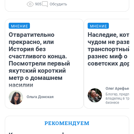
905
Обсудить
МНЕНИЕ
МНЕНИЕ
Отвратительно
Наследие, кото
прекрасно, или
чудом не разва
История без
транспортный 
счастливого конца.
разнес миф о 
Посмотрели первый
советских доро
якутский короткий
метр о домашнем
насилии
Олег Арефьев
Блогер, предпри
Ольга Донская
владелец в тра
бизнесе
РЕКОМЕНДУЕМ