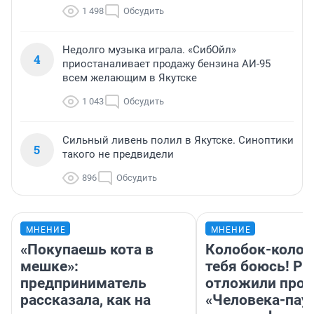
1 498
Обсудить
Недолго музыка играла. «СибОйл»
4
приостаналивает продажу бензина АИ-95
всем желающим в Якутске
1 043
Обсудить
Сильный ливень полил в Якутске. Синоптики
5
такого не предвидели
896
Обсудить
МНЕНИЕ
МНЕНИЕ
«Покупаешь кота в
Колобок-колобо
мешке»:
тебя боюсь! Ра
предприниматель
отложили прок
рассказала, как на
«Человека-пау