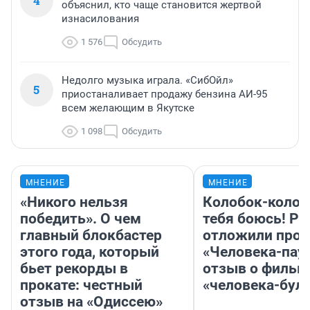
4
объяснил, кто чаще становится жертвой
изнасилования
1 576
Обсудить
Недолго музыка играла. «СибОйл»
5
приостаналивает продажу бензина АИ-95
всем желающим в Якутске
1 098
Обсудить
МНЕНИЕ
МНЕНИЕ
«Никого нельзя
Колобок-колобо
победить». О чем
тебя боюсь! Ра
главный блокбастер
отложили прок
этого года, который
«Человека-пау
бьет рекорды в
отзыв о фильм
прокате: честный
«человека-бул
отзыв на «Одиссею»