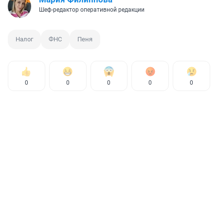
Шеф-редактор оперативной редакции
Налог
ФНС
Пеня
0
0
0
0
0