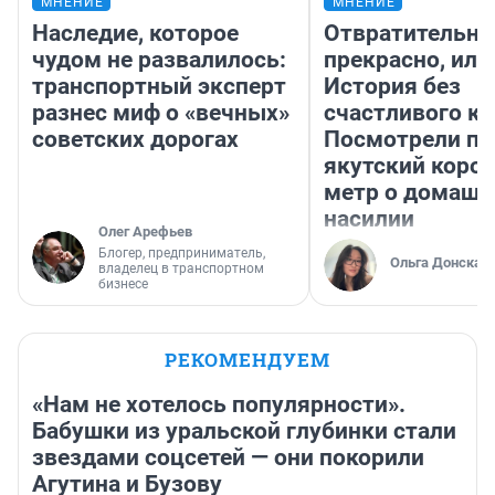
МНЕНИЕ
МНЕНИЕ
Наследие, которое
Отвратительно
чудом не развалилось:
прекрасно, или
транспортный эксперт
История без
разнес миф о «вечных»
счастливого ко
советских дорогах
Посмотрели п
якутский коро
метр о домаш
насилии
Олег Арефьев
Блогер, предприниматель,
Ольга Донская
владелец в транспортном
бизнесе
РЕКОМЕНДУЕМ
«Нам не хотелось популярности».
Бабушки из уральской глубинки стали
звездами соцсетей — они покорили
Агутина и Бузову