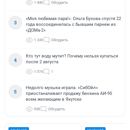
1 440
Обсудить
«Моя любимая пара!»: Ольга Бузова спустя 22
3
года воссоединилась с бывшим парнем из
«ДОМа-2»
1 249
Обсудить
Кто тут воду мутит? Почему нельзя купаться
4
после 2 августа
1 074
1
Недолго музыка играла. «СибОйл»
5
приостаналивает продажу бензина АИ-95
всем желающим в Якутске
938
Обсудить