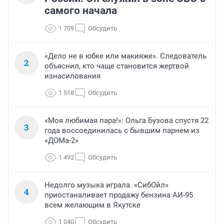
самого начала
1 709
Обсудить
«Дело не в юбке или макияже». Следователь
2
объяснил, кто чаще становится жертвой
изнасилования
1 518
Обсудить
«Моя любимая пара!»: Ольга Бузова спустя 22
3
года воссоединилась с бывшим парнем из
«ДОМа-2»
1 492
Обсудить
Недолго музыка играла. «СибОйл»
4
приостаналивает продажу бензина АИ-95
всем желающим в Якутске
1 040
Обсудить