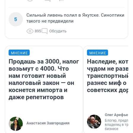
Сильный ливень полил в Якутске. Синоптики
5
такого не предвидели
895
Обсудить
МНЕНИЕ
МНЕНИЕ
Продашь за 3000, налог
Наследие, кото
возьмут с 4000. Что
чудом не разва
нам готовит новый
транспортный 
налоговый закон — он
разнес миф о 
коснется импорта и
советских доро
даже репетиторов
Олег Арефьев
Блогер, предпри
Анастасия Завгородняя
владелец в тра
бизнесе