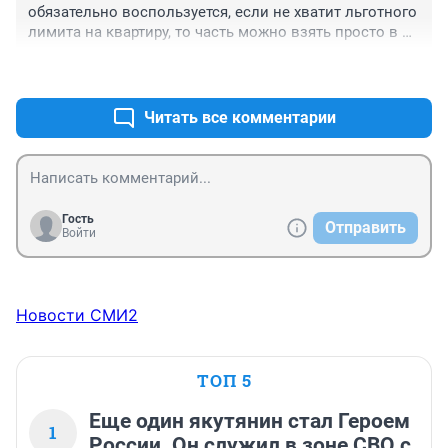
обязательно воспользуется, если не хватит льготного 
лимита на квартиру, то часть можно взять просто в 
ипотеку. Получится, большая часть будет с меньшим 
+0
–0
процентом. В псб брали по льготе семейной ипотеки, 
но нам хватило квоты
Читать все комментарии
Гость
Отправить
Войти
Новости СМИ2
ТОП 5
Еще один якутянин стал Героем
1
России. Он служил в зоне СВО с