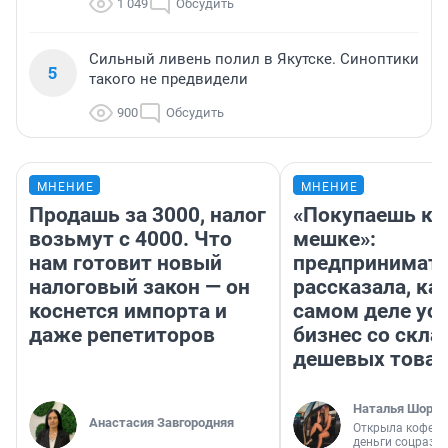
1 049
Обсудить
Сильный ливень полил в Якутске. Синоптики
5
такого не предвидели
900
Обсудить
МНЕНИЕ
МНЕНИЕ
Продашь за 3000, налог
«Покупаешь ко
возьмут с 4000. Что
мешке»:
нам готовит новый
предпринимат
налоговый закон — он
рассказала, как
коснется импорта и
самом деле ус
даже репетиторов
бизнес со скл
дешевых това
Наталья Шорох
Анастасия Завгородняя
Открыла кофейн
деньги соцразв