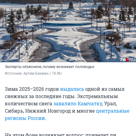
Эксперты объяснили, почему возникает половодье
Источник: 
Артем Бауман / 76.RU
Зима 2025–2026 годов
выдалась
одной из самых
снежных за последние годы. Экстремальным
количеством снега
завалило Камчатку
, Урал,
Сибирь, Нижний Новгород и многие
центральные
регионы России
.
На этом фоне возникает вопрос: приведет ли