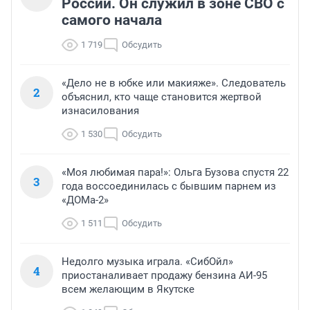
России. Он служил в зоне СВО с
самого начала
1 719
Обсудить
«Дело не в юбке или макияже». Следователь
2
объяснил, кто чаще становится жертвой
изнасилования
1 530
Обсудить
«Моя любимая пара!»: Ольга Бузова спустя 22
3
года воссоединилась с бывшим парнем из
«ДОМа-2»
1 511
Обсудить
Недолго музыка играла. «СибОйл»
4
приостаналивает продажу бензина АИ-95
всем желающим в Якутске