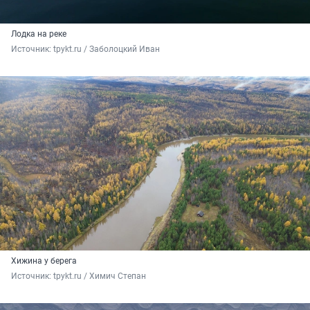
Лодка на реке
Источник: 
tpykt.ru / Заболоцкий Иван
Хижина у берега
Источник: 
tpykt.ru / Химич Степан