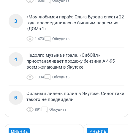
1 508
Обсудить
«Моя любимая пара!»: Ольга Бузова спустя 22
3
года воссоединилась с бывшим парнем из
«ДОМа-2»
1 473
Обсудить
Недолго музыка играла. «СибОйл»
4
приостаналивает продажу бензина АИ-95
всем желающим в Якутске
1 034
Обсудить
Сильный ливень полил в Якутске. Синоптики
5
такого не предвидели
891
Обсудить
МНЕНИЕ
МНЕНИЕ