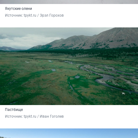
Якутские олени
Источник: 
tpykt.ru / Эрэл Горохов
Пастбище
Источник: 
tpykt.ru / Иван Гоголев