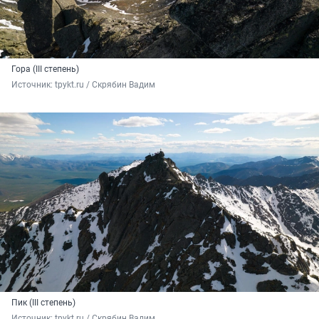
Гора (III степень)
Источник: 
tpykt.ru / Скрябин Вадим
Пик (III степень)
Источник: 
tpykt.ru / Скрябин Вадим