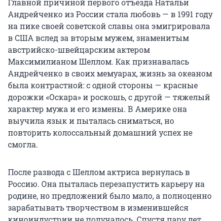
Главной причиной первого отъезда Натальи
Андрейченко из России стала любовь — в 1991 году
на пике своей советской славы она эмигрировала
в США вслед за вторым мужем, знаменитым
австрийско-швейцарским актером
Максимилианом Шеллом. Как признавалась
Андрейченко в своих мемуарах, жизнь за океаном
была контрастной: с одной стороны — красные
дорожки «Оскара» и роскошь, с другой — тяжелый
характер мужа и его измены. В Америке она
выучила язык и пыталась сниматься, но
повторить колоссальный домашний успех не
смогла.
После развода с Шеллом актриса вернулась в
Россию. Она пыталась перезапустить карьеру на
родине, но предложений было мало, а полноценно
зарабатывать творчеством в изменившейся
киноиндустрии не получалось. Спустя пару лет