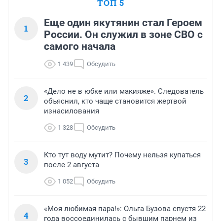
ТОП 5
Еще один якутянин стал Героем
1
России. Он служил в зоне СВО с
самого начала
1 439
Обсудить
«Дело не в юбке или макияже». Следователь
2
объяснил, кто чаще становится жертвой
изнасилования
1 328
Обсудить
Кто тут воду мутит? Почему нельзя купаться
3
после 2 августа
1 052
Обсудить
«Моя любимая пара!»: Ольга Бузова спустя 22
4
года воссоединилась с бывшим парнем из