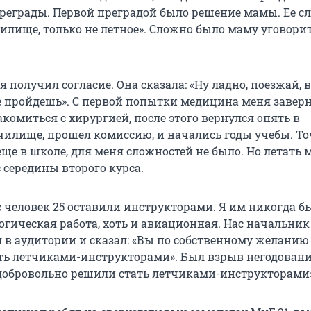
еграды. Первой преградой было решение мамы. Ее сл
илище, только не летное». Сложно было маму уговорит
я получил согласие. Она сказала: «Ну ладно, поезжай, 
 пройдешь». С первой попытки медицина меня заверн
комиться с хирургией, после этого вернулся опять в
чилище, прошел комиссию, и начались годы учебы. Т
ще в школе, для меня сложностей не было. Но летать 
 середины второго курса.
с человек 25 оставили инструкторами. Я им никогда б
гогическая работа, хоть и авиационная. Нас начальник
 в аудитории и сказал: «Вы по собственному желанию
ть летчиками-инструкторами». Был взрыв негодования
добровольно решили стать летчиками-инструкторами»