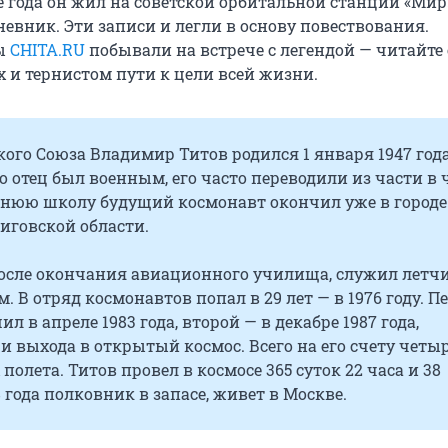
е года он жил на советской орбитальной станции «Мир»
невник. Эти записи и легли в основу повествования.
ы
CHITA.RU
побывали на встрече с легендой — читайте 
х и тернистом пути к цели всей жизни.
ского Союза Владимир Титов
родился 1 января 1947 год
го отец был военным, его часто переводили из части в ч
днюю школу будущий космонавт окончил уже в городе
иговской области.
 после окончания авиационного училища, служил летч
. В отряд космонавтов попал в 29 лет — в 1976 году. 
л в апреле 1983 года, второй — в декабре 1987 года,
 выхода в открытый космос. Всего на его счету четы
полета. Титов провел в космосе 365 суток 22 часа и 38
8 года полковник в запасе, живет в Москве.