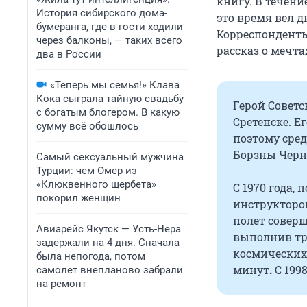
книгу. В течени
История сибирского дома-
это время вел д
бумеранга, где в гости ходили
Корреспондент
через балконы, — таких всего
рассказ о мечта
два в России
«Теперь мы семья!» Клава
Кока сыграла тайную свадьбу
Герой Совет
с богатым блогером. В какую
Сретенске. Е
сумму всё обошлось
поэтому сре
Борзны Черн
Самый сексуальный мужчина
Турции: чем Омер из
«Клюквенного щербета»
С 1970 года,
покорил женщин
инструктором
полет соверши
Авиарейс Якутск — Усть-Нера
выполнив три
задержали на 4 дня. Сначала
космических 
была непогода, потом
минут
.
С 199
самолет внепланово забрали
на ремонт