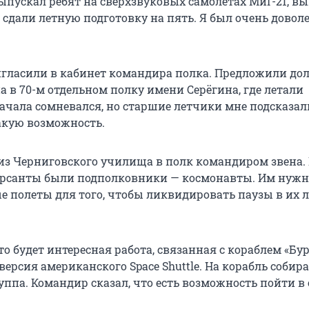
выпускал ребят на сверхзвуковых самолетах МиГ-21, в
 сдали летную подготовку на пять. Я был очень довол
гласили в кабинет командира полка. Предложили до
 в 70-м отдельном полку имени Серёгина, где летали
ачала сомневался, но старшие летчики мне подсказали
акую возможность.
из Черниговского училища в полк командиром звена.
урсанты были подполковники — космонавты. Им нужн
е полеты для того, чтобы ликвидировать паузы в их 
что будет интересная работа, связанная с кораблем «Бур
версия американского Space Shuttle. На корабль собир
уппа. Командир сказал, что есть возможность пойти в