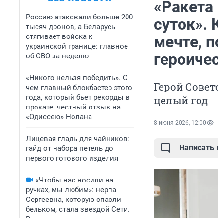
«Ракета 
Россию атаковали больше 200
суток».
тысяч дронов, а Беларусь
стягивает войска к
мечте, 
украинской границе: главное
героиче
об СВО за неделю
«Никого нельзя победить». О
Герой Совет
чем главный блокбастер этого
года, который бьет рекорды в
целый год
прокате: честный отзыв на
«Одиссею» Нолана
8 июня 2026, 12:00
Лицевая гладь для чайников:
Написать
гайд от набора петель до
первого готового изделия
«Чтобы нас носили на
ручках, мы любим»: нерпа
Сергеевна, которую спасли
бельком, стала звездой Сети.