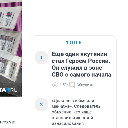
ТОП 5
Еще один якутянин
1
стал Героем России.
Он служил в зоне
СВО с самого начала
1 524
Обсудить
«Дело не в юбке или
2
макияже». Следователь
объяснил, кто чаще
становится жертвой
ческую
изнасилования