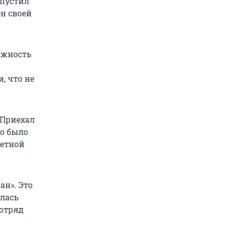
ыпустил
ен своей
лжность
, что не
 Приехал
о было
летной
ан». Это
алась
 отряд