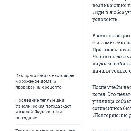
возникающие пр
«Иди в любое уч
успокоить.
В конце концов 
ты комиссию не
Пришлось позна
Черниговское у
науки я любил е
начали только с
Как приготовить настоящее
мороженое дома: 3
После учебы на
проверенных рецепта
хотел. Это педа
Последние теплые дни.
училища собрал
Узнали, какая погода ждет
согласились бы
жителей Якутска в эти
«Повторяю: вы 
выходные