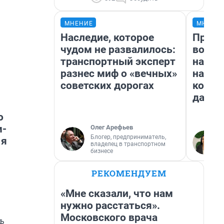
МНЕНИЕ
МНЕНИ
Наследие, которое
Прода
чудом не развалилось:
возьм
транспортный эксперт
нам г
разнес миф о «вечных»
налог
советских дорогах
косне
даже 
о
м-
Олег Арефьев
Блогер, предприниматель,
 я
владелец в транспортном
бизнесе
РЕКОМЕНДУЕМ
«Мне сказали, что нам
нужно расстаться».
Московского врача
ь