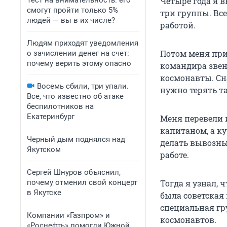
Тест на внимательность: его
Четыре года я 
смогут пройти только 5%
три группы. Все
людей — вы в их числе?
работой.
Людям приходят уведомления
Потом меня при
о зачислении денег на счет:
почему верить этому опасно
командира звена
космонавты. Сн
Восемь сбили, три упали.
нужно терять т
Все, что известно об атаке
беспилотников на
Екатеринбург
Меня перевели 
капитаном, а к
Черный дым поднялся над
делать вывозны
Якутском
работе.
Сергей Шнуров объяснил,
почему отменил свой концерт
Тогда я узнал, 
в Якутске
была советская 
специальная гр
Компании «Газпром» и
космонавтов.
«Роснефть» помогли Южной