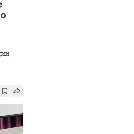
е
 о
ции