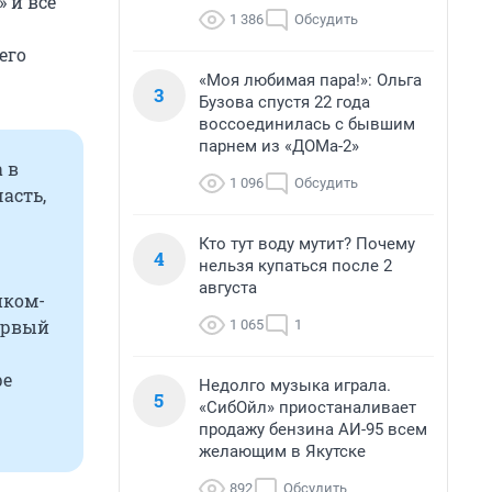
 и всё
1 386
Обсудить
его
«Моя любимая пара!»: Ольга
3
Бузова спустя 22 года
воссоединилась с бывшим
парнем из «ДОМа-2»
а в
1 096
Обсудить
асть,
Кто тут воду мутит? Почему
4
нельзя купаться после 2
августа
иком-
Первый
1 065
1
ре
Недолго музыка играла.
5
«СибОйл» приостаналивает
продажу бензина АИ-95 всем
желающим в Якутске
892
Обсудить