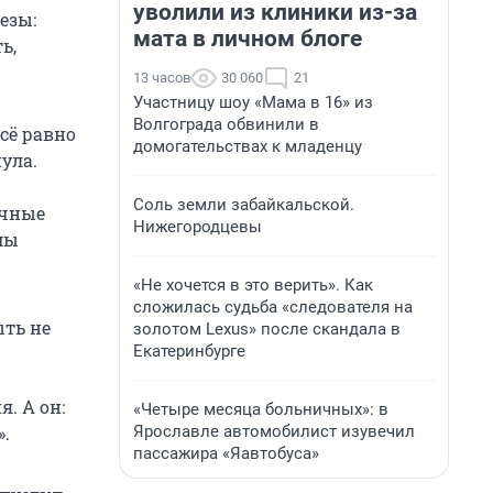
уволили из клиники из-за
езы:
мата в личном блоге
ь,
13 часов
30 060
21
Участницу шоу «Мама в 16» из
Волгограда обвинили в
всё равно
домогательствах к младенцу
ула.
Соль земли забайкальской.
очные
Нижегородцевы
мы
«Не хочется в это верить». Как
сложилась судьба «следователя на
ыть не
золотом Lexus» после скандала в
Екатеринбурге
. А он:
«Четыре месяца больничных»: в
Ярославле автомобилист изувечил
.
пассажира «Яавтобуса»