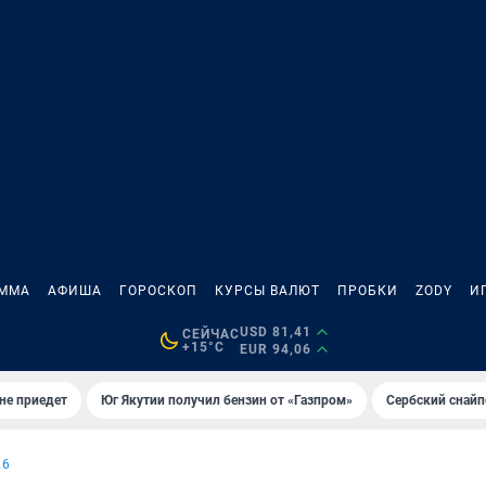
АММА
АФИША
ГОРОСКОП
КУРСЫ ВАЛЮТ
ПРОБКИ
ZODY
И
USD 81,41
СЕЙЧАС
+15°C
EUR 94,06
не приедет
Юг Якутии получил бензин от «Газпром»
Сербский снайп
26