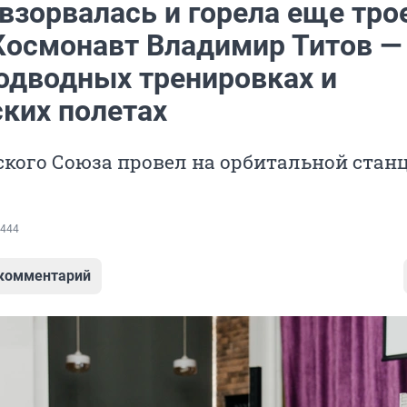
взорвалась и горела еще тро
 Космонавт Владимир Титов —
подводных тренировках и
ских полетах
ского Союза провел на орбитальной стан
444
 комментарий