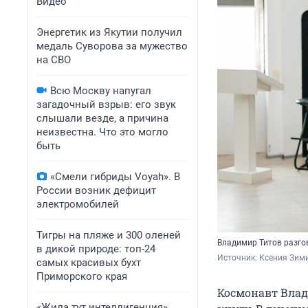
Видео
Энергетик из Якутии получил
медаль Суворова за мужество
на СВО
Всю Москву напугал
загадочный взрыв: его звук
слышали везде, а причина
неизвестна. Что это могло
быть
«Смели гибриды Voyah». В
России возник дефицит
электромобилей
Тигры на пляже и 300 оленей
Владимир Титов разго
в дикой природе: топ-24
Источник: 
Ксения Зими
самых красивых бухт
Приморского края
Космонавт Влад
«Жила тут интеллигенция».