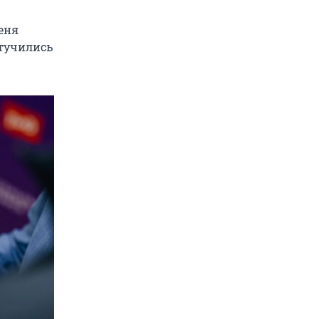
еня
отучились