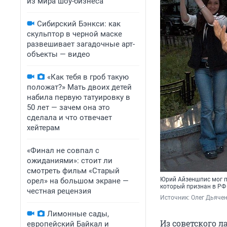
из мира шоу-бизнеса
Сибирский Бэнкси: как
скульптор в черной маске
развешивает загадочные арт-
объекты — видео
«Как тебя в гроб такую
положат?» Мать двоих детей
набила первую татуировку в
50 лет — зачем она это
сделала и что отвечает
хейтерам
«Финал не совпал с
ожиданиями»: стоит ли
смотреть фильм «Старый
Юрий Айзеншпис мог п
орел» на большом экране —
который признан в РФ
честная рецензия
Источник: 
Олег Дьячен
Лимонные сады,
Из советского 
европейский Байкал и