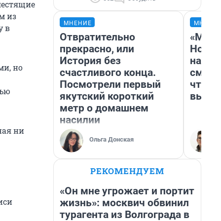
лестящие
м из
МНЕНИЕ
МНЕНИ
у в
Отвратительно
«Мы в
прекрасно, или
Нолан
История без
настр
и, но
счастливого конца.
смотр
Посмотрели первый
чтобы
тью
якутский короткий
выгля
метр о домашнем
насилии
ная ни
Ольга Донская
РЕКОМЕНДУЕМ
«Он мне угрожает и портит
иси
жизнь»: москвич обвинил
турагента из Волгограда в