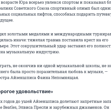
 возрасте Юра всерьез увлекся спортом и показывал б
реалиях Советского Союза спортивный олимп был одни
ьных социальных лифтов, способных подарить путевк
удущее.
дил золотыми медалями и международными турнирам
илась иначе: тяжелая травма поставила крест на его
ьере. Этот сокрушительный удар заставил его полнос
 на музыкальную индустрию.
играть, не окончив ни одной музыкальной школы, не з
 него была просто поразительная любовь к музыке, —
естра Айзеншписа Фаина Непомнящая.
орогое удовольствие»
0-х годов до ушей Айзеншписа долетают запретные зап
e Beatles, Элвиса Пресли и зарубежных джазменов. Он