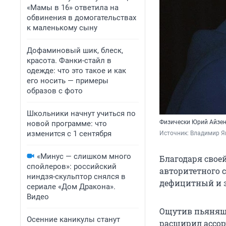
«Мамы в 16» ответила на
обвинения в домогательствах
к маленькому сыну
Дофаминовый шик, блеск,
красота. Фанки-стайл в
одежде: что это такое и как
его носить — примеры
образов с фото
Школьники начнут учиться по
Физически Юрий Айзен
новой программе: что
изменится с 1 сентября
Источник: 
Владимир Яц
«Минус — слишком много
Благодаря свое
спойлеров»: российский
авторитетного 
ниндзя-скульптор снялся в
дефицитный и 
сериале «Дом Дракона».
Видео
Ощутив пьянящи
Осенние каникулы станут
расширил ассор