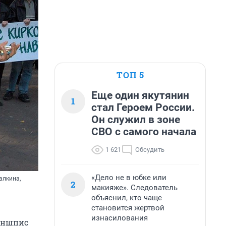
ТОП 5
Еще один якутянин
1
стал Героем России.
Он служил в зоне
СВО с самого начала
1 621
Обсудить
«Дело не в юбке или
алкина,
2
макияже». Следователь
объяснил, кто чаще
становится жертвой
изнасилования
зеншпис