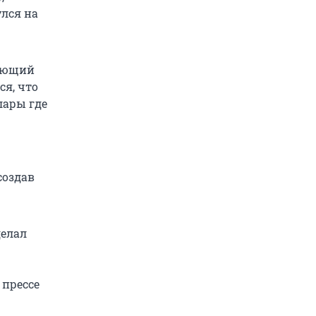
улся на
гающий
ся, что
лары где
создав
делал
 прессе