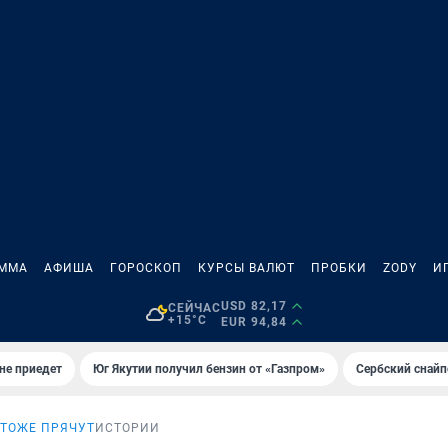
АММА
АФИША
ГОРОСКОП
КУРСЫ ВАЛЮТ
ПРОБКИ
ZODY
И
USD 82,17
СЕЙЧАС
+15°C
EUR 94,84
не приедет
Юг Якутии получил бензин от «Газпром»
Сербский снайп
 ТОЖЕ ПРЯЧУТ
ИСТОРИИ