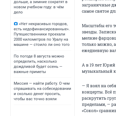
дольше, а зимние сократят в
заграничные дж
новом учебном году: в чём
самое святое дл
дело
«Нет некрасивых городов,
Масштабы его т
есть недофинансированные».
звезды. Записк
Путешественники проехали
мелкие фарцовщ
2000 километров по Уралу на
только можно, 
машине — стоило ли оно того
ежедневную ва
По погоде 8 августа можно
определить, насколько
А в 19 лет Юри
дождливой будет осень —
музыкальный ко
важные приметы
Миссия — найти работу. О чем
— Я взял на се
спрашивать на собеседовании
концерты. Всё п
и сколько денег просить,
раскрутить групп
чтобы вас точно взяли
пределами, — р
«Сокол» сравнив