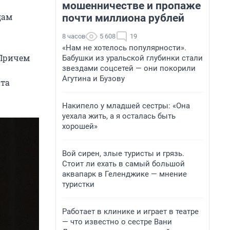
мошенничестве и пропаже
дам
почти миллиона рублей
8 часов
5 608
19
«Нам не хотелось популярности».
 Причем
Бабушки из уральской глубинки стали
звездами соцсетей — они покорили
Агутина и Бузову
ата
Накипело у младшей сестры: «Она
уехала жить, а я осталась быть
хорошей»
Вой сирен, злые туристы и грязь.
Стоит ли ехать в самый большой
аквапарк в Геленджике — мнение
туристки
Работает в клинике и играет в театре
— что известно о сестре Вани