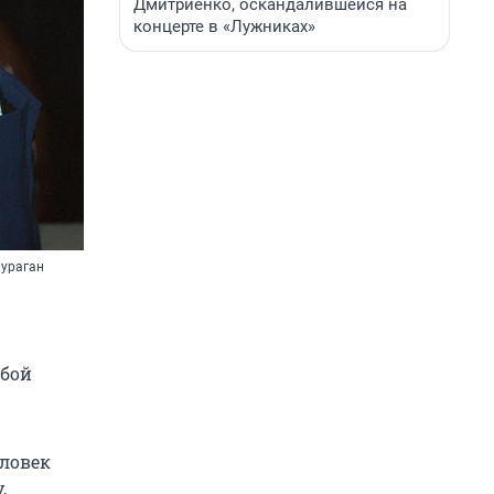
Дмитриенко, оскандалившейся на
концерте в «Лужниках»
 ураган
юбой
ловек
,