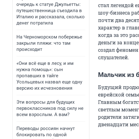
очередь к статуе Джульетты:
стал легендой 
путешественница съездила в
шоу-бизнеса ра
Италию и рассказала, сколько
почти два десят
денег потратила
характер в гла
когда за это ра
На Черноморском побережье
деньги за конц
закрыли пляжи: что там
происходит
создал феномен
слушателей.
«Они всё еще в лесу, и им
нужна помощь»: сын
Мальчик из 
пропавших в тайге
Усольцевых назвал еще одну
Будущий продюс
версию их исчезновения
еврейской семье
Главным богатс
Эти вопросы для будущих
первоклассников под силу не
светлым момент
всем взрослым. А вам?
родители затяг
двенадцати мес
Переводы россиян начнут
блокировать по одной