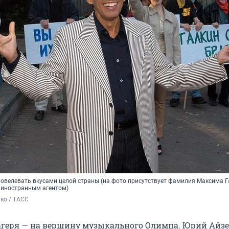
овелевать вкусами целой страны (на фото присутствует фамилия Максима Г
 иностранным агентом)
ко / ТАСС
лагеря — на вершину музыкального Олимпа. Юрий Ай