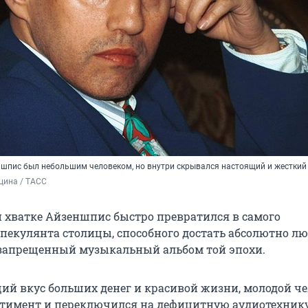
шпис был небольшим человеком, но внутри скрывался настоящий и жесткий
ина / ТАСС 
й хватке Айзеншпис быстро превратился в самого
спекулянта столицы, способного достать абсолютно л
запрещенный музыкальный альбом той эпохи.
й вкус больших денег и красивой жизни, молодой че
тимент и переключился на дефицитную аудиотехнику