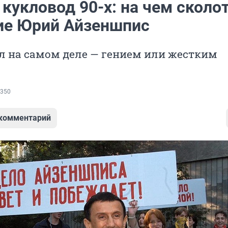
кукловод 90-х: на чем сколо
ие Юрий Айзеншпис
л на самом деле — гением или жестким
350
 комментарий