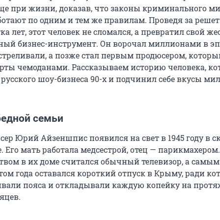
еще при жизни, доказав, что законы криминального ми
ботают по одним и тем же правилам. Проведя за реше
ка лет, этот человек не сломался, а превратил свой ж
вный бизнес-инструмент. Он ворочал миллионами в эп
сстреливали, а позже стал первым продюсером, которы
ерты чемоданами. Рассказываем историю человека, к
 русского шоу-бизнеса 90-х и подчинил себе вкусы ми
бедной семьи
ер Юрий Айзеншпис появился на свет в 1945 году в 
. Его мать работала медсестрой, отец — парикмахером.
твом в их доме считался обычный телевизор, а самым
ом года оставался короткий отпуск в Крыму, ради ко
ивали пояса и откладывали каждую копейку на прот
яцев.