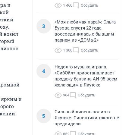
ра и
1 460
Обсудить
ткой
есткий
«Моя любимая пара!»: Ольга
3
оху,
Бузова спустя 22 года
й возил
воссоединилась с бывшим
парнем из «ДОМа-2»
оторый
ллионов
1 300
Обсудить
Недолго музыка играла.
4
«СибОйл» приостаналивает
продажу бензина АИ-95 всем
скромной
желающим в Якутске
964
Обсудить
 ярким и
торого
Сильный ливень полил в
яжении
5
Якутске. Синоптики такого не
предвидели
852
Обсудить