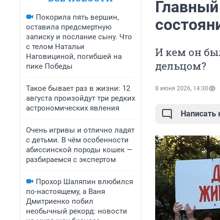
Главный 
Покорила пять вершин,
состоян
оставила предсмертную
записку и послание сыну. Что
с телом Натальи
И кем он бы
Наговициной, погибшей на
дельцом?
пике Победы
Такое бывает раз в жизни: 12
8 июня 2026, 14:30
августа произойдут три редких
астрономических явления
Написать
Очень игривы и отлично ладят
с детьми. В чём особенности
абиссинской породы кошек —
разбираемся с экспертом
Прохор Шаляпин влюбился
по-настоящему, а Ваня
Дмитриенко побил
необычный рекорд: новости