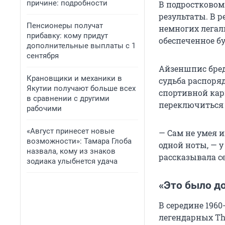
причине: подробности
В подростковом
результаты. В 
Пенсионеры получат
немногих легал
прибавку: кому придут
обеспеченное б
дополнительные выплаты с 1
сентября
Айзеншпис бре
Крановщики и механики в
судьба распоряд
Якутии получают больше всех
спортивной кар
в сравнении с другими
переключиться
рабочими
«Август принесет новые
— Сам не умея 
возможности»: Тамара Глоба
одной ноты, — у
назвала, кому из знаков
рассказывала с
зодиака улыбнется удача
«Это было д
В середине 196
легендарных Th