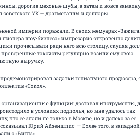
инсы, дорогие меховые шубы, а затем и вовсе замахн
я советского УК — драгметаллы и доллары.
еневой империи поражали. В своих мемуарах «Зажи
и пионера шоу-бизнеса» импресарио откровенно делил
ики прочесывали ради него всю столицу, скупая дол
а проверенные таксисты регулярно возили ему свою
лютную выручку.
й продемонстрировал задатки гениального продюсера, 
ллектив «Сокол».
бя организационные функции: доставал инструменты, 
роисходило в условиях подполья, но мне удалось так
у, что ее знали не только в Москве, но и далеко за ее
ассказывал Юрий Айзеншпис. — Более того, в западной
али с «Битлз».