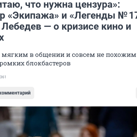
итаю, что нужна цензура»:
р «Экипажа» и «Легенды № 1
Лебедев — о кризисе кино и
х
 мягким в общении и совсем не похожим
громких блокбастеров
361
 комментарий