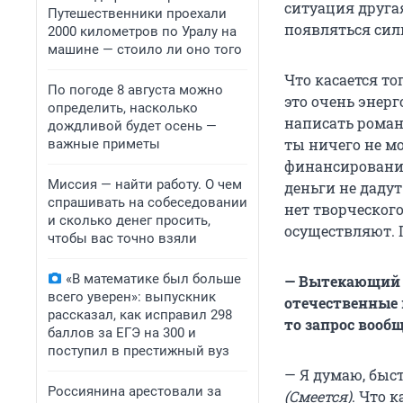
ситуация другая
Путешественники проехали
появляться сил
2000 километров по Уралу на
машине — стоило ли оно того
Что касается то
По погоде 8 августа можно
это очень энерг
определить, насколько
написать роман
дождливой будет осень —
ты ничего не м
важные приметы
финансирование
Миссия — найти работу. О чем
деньги не дадут
спрашивать на собеседовании
нет творческого
и сколько денег просить,
осуществляют. П
чтобы вас точно взяли
«В математике был больше
— Вытекающий в
всего уверен»: выпускник
отечественные 
рассказал, как исправил 298
то запрос вооб
баллов за ЕГЭ на 300 и
поступил в престижный вуз
— Я думаю, быст
Россиянина арестовали за
(Смеется)
. Что 