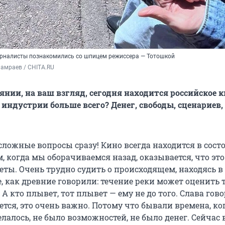
рналисты познакомились со шпицем режиссера — Тотошкой
амраев / CHITA.RU
янии, на ваш взгляд, сегодня находится российское 
т индустрии больше всего? Денег, свободы, сценариев
, сложные вопросы сразу! Кино всегда находится в сос
м, когда мы оборачиваемся назад, оказывается, что эт
еты. Очень трудно судить о происходящем, находясь в
е, как древние говорили: течение реки может оценить т
. А кто плывет, тот плывет — ему не до того. Слава гов
тся, это очень важно. Потому что бывали времена, ко
лалось, не было возможностей, не было денег. Сейчас 