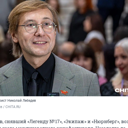
рист
Николай Лебедев
в / CHITA.RU
, снявший «Легенду № 17», «Экипаж» и «Нюрнберг», во