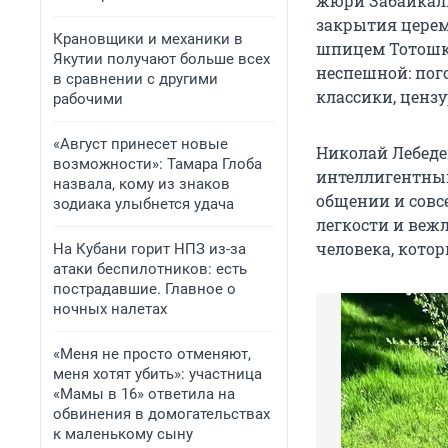
жюри Забайкаль
закрытия церем
Крановщики и механики в
шпицем Тотошко
Якутии получают больше всех
неспешной: пог
в сравнении с другими
классики, ценз
рабочими
«Август принесет новые
Николай Лебеде
возможности»: Тамара Глоба
интеллигентным
назвала, кому из знаков
общении и совс
зодиака улыбнется удача
легкости и веж
человека, кото
На Кубани горит НПЗ из-за
атаки беспилотников: есть
пострадавшие. Главное о
ночных налетах
«Меня не просто отменяют,
меня хотят убить»: участница
«Мамы в 16» ответила на
обвинения в домогательствах
к маленькому сыну