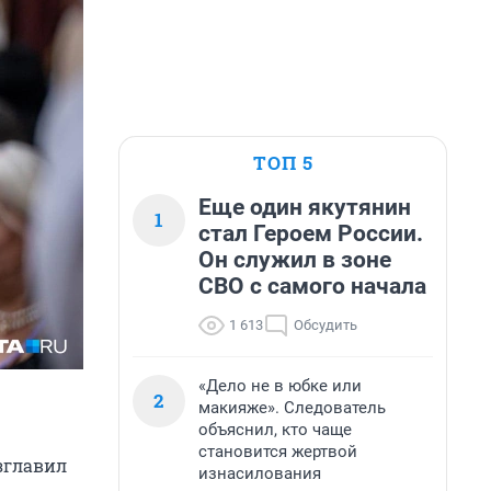
ТОП 5
Еще один якутянин
1
стал Героем России.
Он служил в зоне
СВО с самого начала
1 613
Обсудить
«Дело не в юбке или
2
макияже». Следователь
объяснил, кто чаще
становится жертвой
зглавил
изнасилования