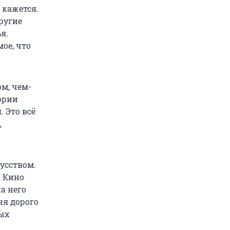
 кажется.
другие
я.
ое, что
ом, чем-
тории
 Это всё
,
усством.
. Кино
а него
ня дорого
мых