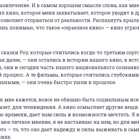
азвлечение. И в самом хорошем смысле слова, как мне
ил кино, которое меня захватывает, которое уводит в 
озволяет оторваться от реальности. Распахнуть крыль
ень понимаю, что такое «серьезное кино» — кино угрюм
 сказки Роу, которые считались когда-то третьим сорт
так далее, — они остались в истории нашего кино, в ис
 они и сегодня часть нашего национального сознания.
й процесс. А те фильмы, которые считались глубокими
ьными, — они очень быстро ушли в прошлое.
к мне кажется, вовсе не обязано быть социальным иск
газет, для телевидения. А кино осмысляет другие вещи
ю времени, дает нам силы и возможности мечтать. Я н
 мое личное мнение, я не настаиваю на нем, но для ме
то — то, что оно дает надежду и силы выживать в са
иях.