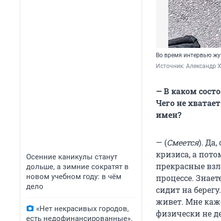
Во время интервью жу
Источник: 
Александр Х
— В каком состо
Чего не хватае
имен?
— (
Смеется
). Да
кризиса, а пото
Осенние каникулы станут
прекрасные взл
дольше, а зимние сократят в
новом учебном году: в чём
процессе. Знает
дело
сидит на берегу
живет. Мне каже
«Нет некрасивых городов,
физически не де
есть недофинансированные».