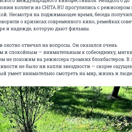
ского международного кинофестиваля. Незадолго до
онии коллеги из CHITA.RU прогулялись с режиссером 
й. Несмотря на поджимающее время, беседа получил
оворили о кризисах современного кино, ремейках сове
уре и надежде, которую дают фильмы.
в охотно отвечал на вопросы. Он оказался очень
 и спокойным — внимательным к собеседнику, мягк
ем не похожим на режиссера громких блокбастеров. В 
ливости не было ни капли звездности — скорее ощуще
рый умеет внимательно смотреть на мир, жизнь и люде