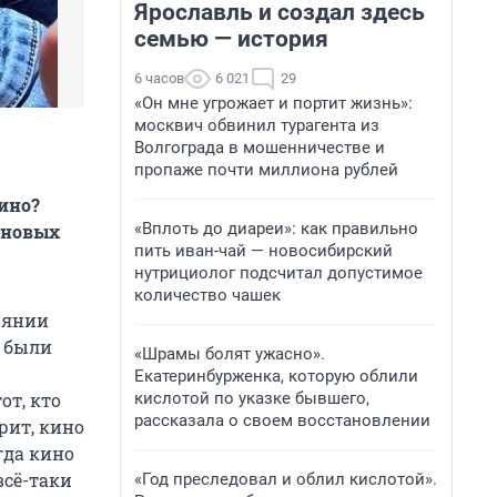
Ярославль и создал здесь
семью — история
6 часов
6 021
29
«Он мне угрожает и портит жизнь»:
москвич обвинил турагента из
Волгограда в мошенничестве и
пропаже почти миллиона рублей
кино?
«Вплоть до диареи»: как правильно
, новых
пить иван-чай — новосибирский
нутрициолог подсчитал допустимое
количество чашек
тоянии
о были
«Шрамы болят ужасно».
Екатеринбурженка, которую облили
кислотой по указке бывшего,
от, кто
рассказала о своем восстановлении
орит, кино
гда кино
всё-таки
«Год преследовал и облил кислотой».