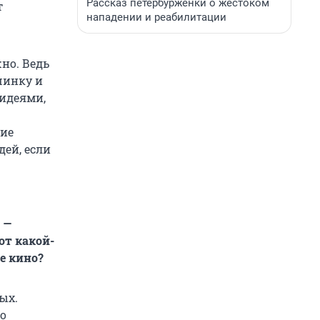
Рассказ петербурженки о жестоком
т
нападении и реабилитации
жно. Ведь
шинку и
 идеями,
кие
дей, если
 —
от какой-
е кино?
ых.
по