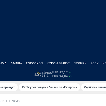
АММА
АФИША
ГОРОСКОП
КУРСЫ ВАЛЮТ
ПРОБКИ
ZODY
И
USD 82,17
СЕЙЧАС
+23°C
EUR 94,84
не приедет
Юг Якутии получил бензин от «Газпром»
Сербский снайп
26
ИНТЕРВЬЮ