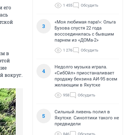
1 455
Обсудить
и его
ась
тской
«Моя любимая пара!»: Ольга
3
Бузова спустя 22 года
воссоединилась с бывшим
парнем из «ДОМа-2»
1 276
Обсудить
им в
этой
Недолго музыка играла.
ние
4
«СибОйл» приостаналивает
й вокруг.
продажу бензина АИ-95 всем
желающим в Якутске
958
Обсудить
Сильный ливень полил в
5
Якутске. Синоптики такого не
предвидели
846
Обсудить