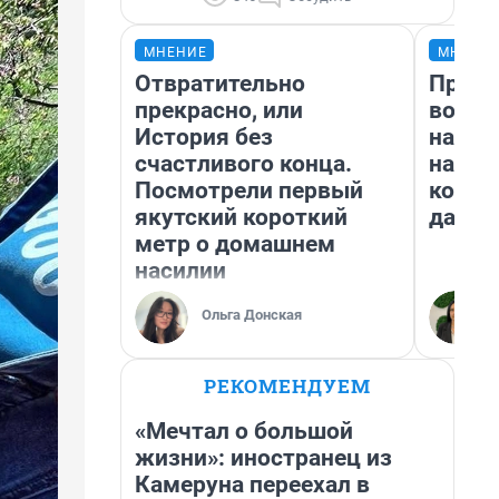
МНЕНИЕ
МНЕНИ
Отвратительно
Прода
прекрасно, или
возьм
История без
нам г
счастливого конца.
налог
Посмотрели первый
косне
якутский короткий
даже 
метр о домашнем
насилии
Ольга Донская
РЕКОМЕНДУЕМ
«Мечтал о большой
жизни»: иностранец из
Камеруна переехал в