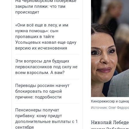
На Черноморском побережье
закрыли пляжи: что там
происходит
«Они всё еще в лесу, и им
нужна помощь»: сын
пропавших в тайге
Усольцевых назвал еще одну
версию их исчезновения
Эти вопросы для будущих
первоклассников под силу не
всем взрослым. А вам?
Переводы россиян начнут
блокировать по одной
причине: подробности
Кинорежиссер и сцена
Источник: 
Олег Федоро
Пенсионеры получат
прибавку: кому придут
дополнительные выплаты с 1
Николай Лебедев
сентября