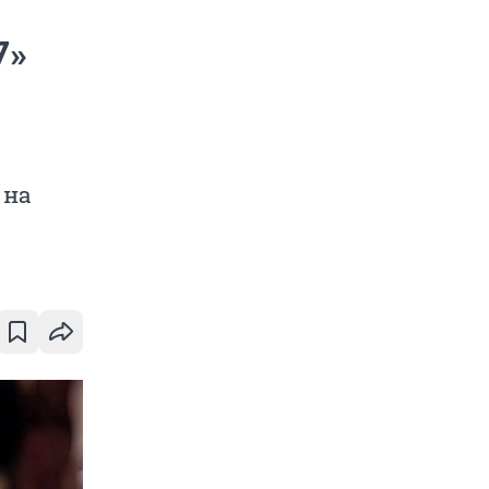
7»
 на