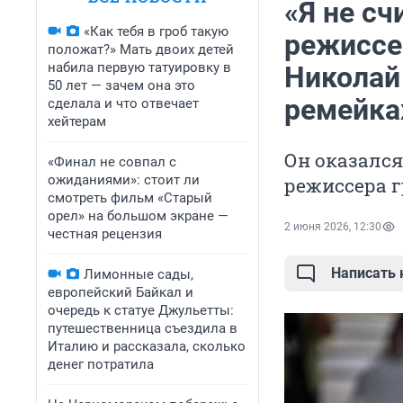
«Я не сч
«Как тебя в гроб такую
режиссе
положат?» Мать двоих детей
набила первую татуировку в
Николай 
50 лет — зачем она это
ремейка
сделала и что отвечает
хейтерам
Он оказался
«Финал не совпал с
ожиданиями»: стоит ли
режиссера 
смотреть фильм «Старый
орел» на большом экране —
2 июня 2026, 12:30
честная рецензия
Написать
Лимонные сады,
европейский Байкал и
очередь к статуе Джульетты:
путешественница съездила в
Италию и рассказала, сколько
денег потратила