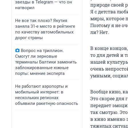
звезды в Telegram — что он
природе своей р
натворил
Я с детства люб
миры, которое п
Не все так плохо? Якутия
Поэтому я не оч
заняла 31-е место в рейтинге
ли? Нет.
по качеству автомобильных
дорог страны
В конце концов,
Вопрос на триллион.
то для детей и 
Смогут ли зерновые
нашей культуры,
терминалы Балтики заменить
заблокированные южные
очень непросто
порты: мнение эксперта
умными, социал
Не работают аэропорты и
Вообще кино, ка
мобильный интернет: в
нескольких регионах
Это скорее для 
объявили ракетную опасность
передает эмоци
так смотрю. Это
в кино именно э
тяжелых ситуац