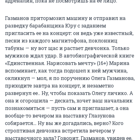
адреналин, пока не посмотришь на ее лицо.
Газманов притормозил машину и отправил на
разведку барабанщика Юру с заданием
пригласить ее на концерт: он ведь уже известный,
песни из каждого магнитофона, поклонниц
табуны — ну вот щас и растает девчонка. Только
мужиков ждал удар. В автобиографической книге
«Единственная. Нарисовать мечту» (16+) Марина
вспоминает, как тогда подошел к ней мужчина,
окликнул — мол, я по поручению Олега Газманова,
приходите завтра на концерт, и незаметно
развернул ее.. Ну, чтобы показать Олегу личико. А
она и огорошила — дескать, хочет ваш начальник
познакомиться — пусть сам и приглашает, а она
вообще-то вечером на выставку Глазунова
собирается… Ну вы же догадались, верно? Кого
строптивая девчонка встретила вечером у
выставочного зала? Говорит, Газманов, увидев ее,