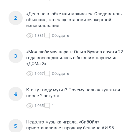
«Дело не в юбке или макияже». Следователь
2
объяснил, кто чаще становится жертвой
изнасилования
1 381
Обсудить
«Моя любимая пара!»: Ольга Бузова спустя 22
3
года воссоединилась с бывшим парнем из
«ДОМа-2»
1 067
Обсудить
Кто тут воду мутит? Почему нельзя купаться
4
после 2 августа
1 065
1
Недолго музыка играла. «СибОйл»
5
приостаналивает продажу бензина АИ-95