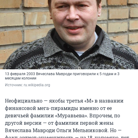
13 февраля 2003 Вячеслава Мавроди приговорили к 5 годам и 3
месяцам колонии
Источник: 
ru.wikipedia.org
Неофициально — якобы третья «М» в названии
финансовой мега-пирамиды именно от ее
девичьей фамилии «Муравьева». Впрочем, по
другой версии — от фамилии первой жены
Вячеслава Мавроди Ольги Мельниковой. Но —
факт: артист-знаменитость — на 18, напомню, лет