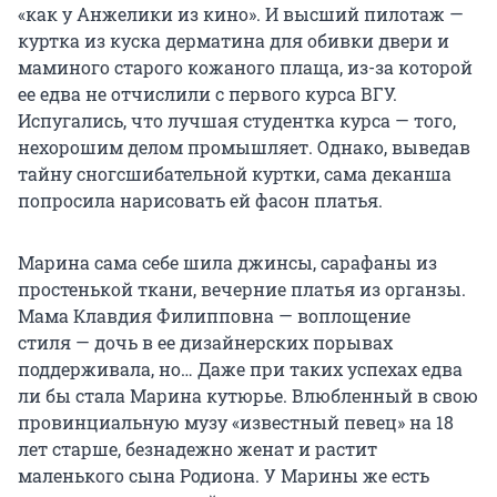
«как у Анжелики из кино». И высший пилотаж —
куртка из куска дерматина для обивки двери и
маминого старого кожаного плаща, из-за которой
ее едва не отчислили с первого курса ВГУ.
Испугались, что лучшая студентка курса — того,
нехорошим делом промышляет. Однако, выведав
тайну сногсшибательной куртки, сама деканша
попросила нарисовать ей фасон платья.
Марина сама себе шила джинсы, сарафаны из
простенькой ткани, вечерние платья из органзы.
Мама Клавдия Филипповна — воплощение
стиля — дочь в ее дизайнерских порывах
поддерживала, но… Даже при таких успехах едва
ли бы стала Марина кутюрье. Влюбленный в свою
провинциальную музу «известный певец» на 18
лет старше, безнадежно женат и растит
маленького сына Родиона. У Марины же есть