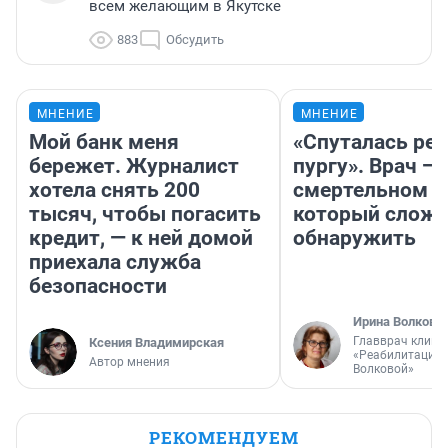
всем желающим в Якутске
883
Обсудить
МНЕНИЕ
МНЕНИЕ
Мой банк меня
«Спуталась реч
бережет. Журналист
пургу». Врач — 
хотела снять 200
смертельном д
тысяч, чтобы погасить
который слож
кредит, — к ней домой
обнаружить
приехала служба
безопасности
Ирина Волкова
Главврач клини
Ксения Владимирская
«Реабилитация 
Автор мнения
Волковой»
РЕКОМЕНДУЕМ