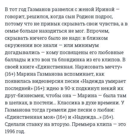
В тот год Газманов развелся с женой Ириной —
говорит, решился, когда сын Родион подрос,
потому что не привык скрывать свои чувства, а в
семье больше находиться не мог. Впрочем,
скрывать ничего было не надо: в близком
окружении все знали — или минимум
догадывались — кому посвящены его любовные
баллады и кто вон та блондинка из его клипов. В
своей книге «Единственная. Нарисовать мечту»
(16+) Марина Газманова вспоминает, как
появилась видеоверсия песни
«Надежда умирает
последней» (16+): идею в 90-х подкинул некий их
друг-бизнесмен, чтобы она — Марина — была там
в шелках, в постели… Классика в духе времени. У
Газманова тогда гремели две песни о любви:
«Единственная моя» (16+) и «Надежда…» (16+).
Сделали ставку на вторую. Премьера клипа — это
1996 год.