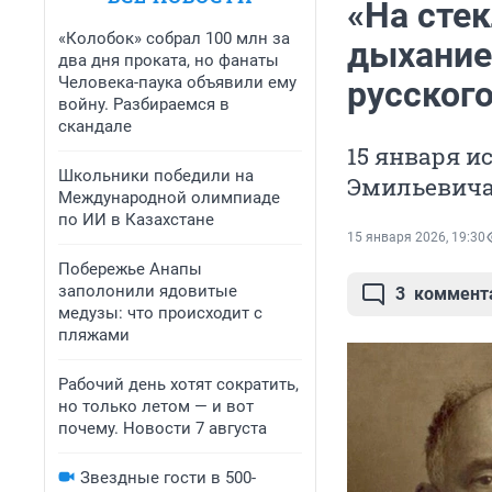
«На стек
«Колобок» собрал 100 млн за
дыхание
два дня проката, но фанаты
Человека-паука объявили ему
русског
войну. Разбираемся в
скандале
15 января и
Школьники победили на
Эмильевич
Международной олимпиаде
по ИИ в Казахстане
15 января 2026, 19:30
Побережье Анапы
заполонили ядовитые
3
коммент
медузы: что происходит с
пляжами
Рабочий день хотят сократить,
но только летом — и вот
почему. Новости 7 августа
Звездные гости в 500-