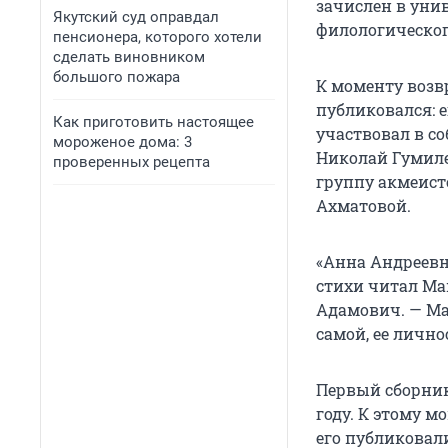
зачислен в уни
Якутский суд оправдал
филологического
пенсионера, которого хотели
сделать виновником
большого пожара
К моменту воз
публиковался: е
Как приготовить настоящее
участвовал в со
мороженое дома: 3
Николай Гумиле
проверенных рецепта
группу акмеисто
Ахматовой.
«Анна Андреевна
стихи читал Ма
Адамович. — Ма
самой, ее личн
Первый сборник
году. К этому 
его публиковал