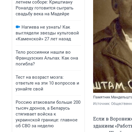
летнем соборе: Криштиану
Роналду готовится сыграть
свадьбу века на Мадейре
Нагиева не узнать! Как
выглядели звезды культовой
«Каменской» 27 лет назад
Тело россиянки нашли во
Французских Альпах. Как она
погибла?
Тест на возраст мозга:
ответьте на эти 10 вопросов и
узнайте свой
Памятник Мандельштам
Россию атаковали больше 200
Источник: 
Общественно
тысяч дронов, а Беларусь
стягивает войска к
Если в Воронеже
украинской границе: главное
зданием «Работ
об СВО за неделю