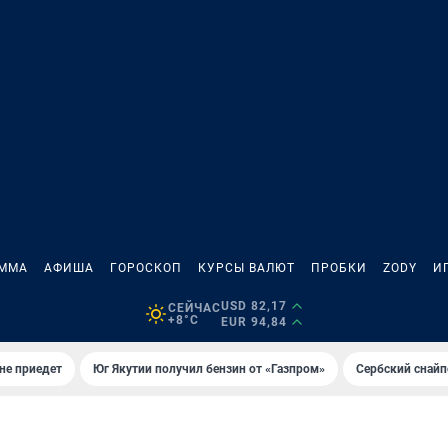
АММА
АФИША
ГОРОСКОП
КУРСЫ ВАЛЮТ
ПРОБКИ
ZODY
И
USD 82,17
СЕЙЧАС
+8°C
EUR 94,84
не приедет
Юг Якутии получил бензин от «Газпром»
Сербский снайп
И