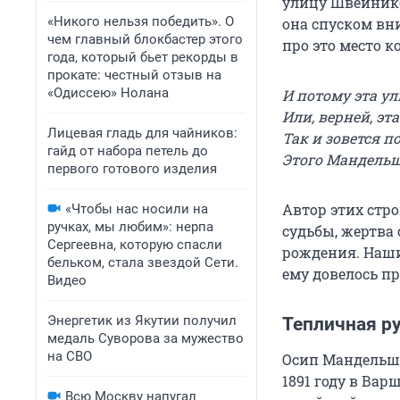
улицу Швейнико
«Никого нельзя победить». О
она спуском вн
чем главный блокбастер этого
про это место к
года, который бьет рекорды в
прокате: честный отзыв на
«Одиссею» Нолана
И потому эта ул
Или, верней, эт
Лицевая гладь для чайников:
Так и зовется п
гайд от набора петель до
Этого Мандель
первого готового изделия
Автор этих стр
«Чтобы нас носили на
ручках, мы любим»: нерпа
судьбы, жертва 
Сергеевна, которую спасли
рождения. Наши
бельком, стала звездой Сети.
ему довелось пр
Видео
Энергетик из Якутии получил
Тепличная р
медаль Суворова за мужество
на СВО
Осип Мандельшт
1891 году в Вар
Всю Москву напугал