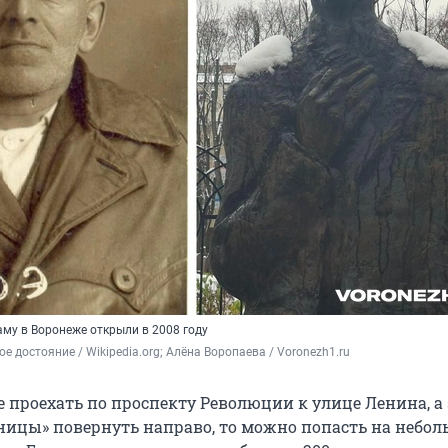
у в Воронеже открыли в 2008 году
е достояние / Wikipedia.org; Алёна Воропаева / Voronezh1.ru
 проехать по проспекту Революции к улице Ленина, а 
ницы» повернуть направо, то можно попасть на небо