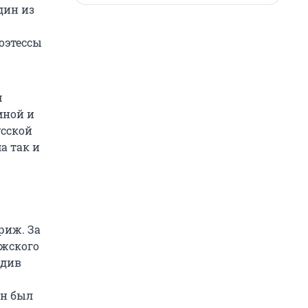
дин из
оэтессы
м
мной и
усской
а так и
риж. За
ижского
одив
он был