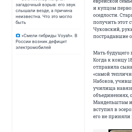
еврейской семь
загадочный взрыв: его звук
и купцом перво
слышали везде, а причина
оседлости. Ста
неизвестна. Что это могло
получить этот 
быть
Чуковский, рук
«Смели гибриды Voyah». В
пострадавшие о
России возник дефицит
электромобилей
Мать будущего 
Когда к концу 1
отправила сына
«самой тепличн
Набоков, учивш
училища навязы
объединениях, о
Мандельштам и
вступил в эсер
его не приняли 