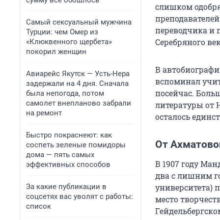
сумму всё обошлось
слишком одобря
преподавателей
Самый сексуальный мужчина
переводчика и 
Турции: чем Омер из
Серебряного ве
«Клюквенного щербета»
покорил женщин
В автобиографи
Авиарейс Якутск — Усть-Нера
вспоминал учите
задержали на 4 дня. Сначала
посейчас. Боль
была непогода, потом
самолет внепланово забрали
литературы от 
на ремонт
осталось единс
Быстро покраснеют: как
От Ахматово
соспеть зеленые помидоры
дома — пять самых
В 1907 году Ма
эффективных способов
два с лишним г
За какие публикации в
университета) 
соцсетях вас уволят с работы:
место творчест
список
Гейдельбергском