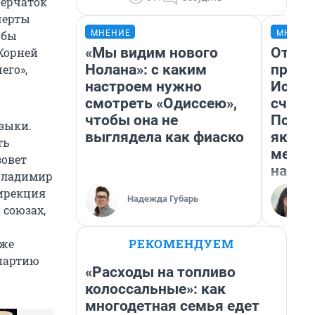
перчаток
черты
МНЕНИЕ
МНЕНИ
обы
«Мы видим нового
Отвра
 Корней
Нолана»: с каким
прекр
его»,
настроем нужно
Истор
смотреть «Одиссею»,
счаст
чтобы она не
Посмо
зыки.
выглядела как фиаско
якутс
ть
метр 
зовет
насил
 Владимир
дирекция
Надежда Губарь
 союзах,
РЕКОМЕНДУЕМ
аже
 партию
«Расходы на топливо
колоссальные»: как
многодетная семья едет