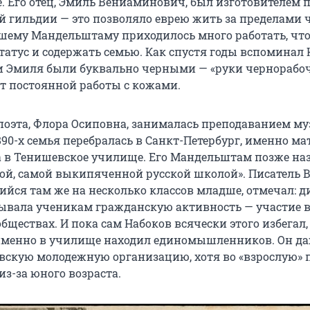
е. Его отец, Эмиль Вениаминович, был изготовителем 
й гильдии — это позволяло еврею жить за пределами 
ршему Мандельштаму приходилось много работать, чт
статус и содержать семью. Как спустя годы вспоминал
и Эмиля были буквально черными — «руки чернорабоч
т постоянной работы с кожами.
поэта, Флора Осиповна, занималась преподаванием му
890-х семья перебралась в Санкт-Петербург, именно ма
 в Тенишевское училище. Его Мандельштам позже на
ой, самой выкипяченной русской школой». Писатель
ийся там же на несколько классов младше, отмечал: 
вала ученикам гражданскую активность — участие в
бществах. И пока сам Набоков всячески этого избегал,
менно в училище находил единомышленников. Он д
овскую молодежную организацию, хотя во «взрослую»
из-за юного возраста.