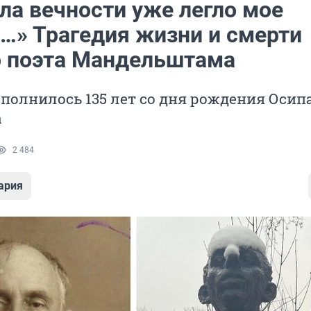
ла вечности уже легло мое
…» Трагедия жизни и смерти
о поэта Мандельштама
сполнилось 135 лет со дня рождения Осип
а
2 484
ария