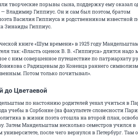
ли творческие порывы сына, поддержку ему оказал о
 — Владимир Гиппиус. Он и сам был поэтом, братом
поэта Василия Гиппиуса и родственником известной п
ка Зинаиды Гиппиус.
ческой книге «Шум времени» в 1925 году Мандельшта
ля так: «Власть оценок В. В. <Гиппиуса> длится надо 
шое с ним совершенное путешествие по патриархату р
Новикова с Радищевым до Коневца раннего символизм
твенным. Потом только почитывал».
й до Цветаевой
ндельштам по настоянию родителей уехал учиться в Па
ода учебы в Сорбонне (на факультете словесности Пар
политика в жизни поэта отошла на второй план, освоб
ву. Затем Мандельштам несколько семестров учился в
 университете, после чего вернулся в Петербург. Там 