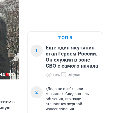
ТОП 5
Еще один якутянин
1
стал Героем России.
Он служил в зоне
СВО с самого начала
1 547
Обсудить
«Дело не в юбке или
2
макияже». Следователь
объяснил, кто чаще
затем за
становится жертвой
льшую
изнасилования