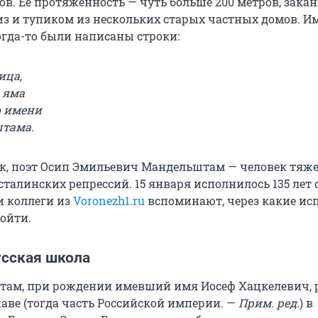
в. Ее протяженность — чуть больше 200 метров, зака
из и тупиком из нескольких старых частных домов. И
огда-то были написаны строки:
ица,
а яма
о имени
штама.
ок, поэт Осип Эмильевич Мандельштам — человек тяж
сталинских репрессий. 15 января исполнилось 135 лет с
 коллеги из
Voronezh1.ru
вспоминают, через какие и
ойти.
усская школа
ам, при рождении имевший имя Иосеф Хацкелевич, 
шаве (тогда часть Российской империи. —
Прим. ред.
) в