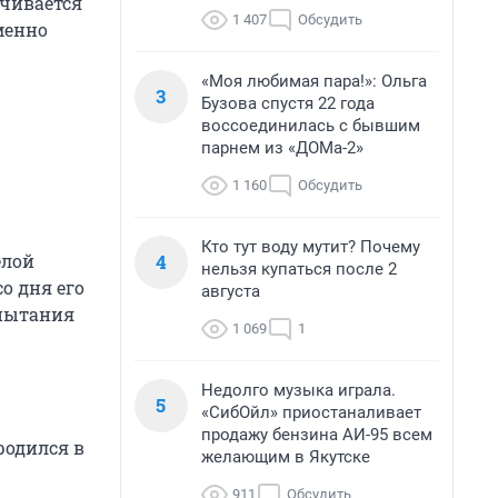
нчивается
1 407
Обсудить
менно
«Моя любимая пара!»: Ольга
3
Бузова спустя 22 года
воссоединилась с бывшим
парнем из «ДОМа-2»
1 160
Обсудить
Кто тут воду мутит? Почему
4
елой
нельзя купаться после 2
о дня его
августа
спытания
1 069
1
Недолго музыка играла.
5
«СибОйл» приостаналивает
продажу бензина АИ-95 всем
родился в
желающим в Якутске
911
Обсудить