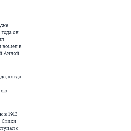
уже
 года он
ил
и вошел в
ой Анной
да, когда
 ею
 в 1913
. Стихи
ступал с