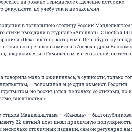
верситет на романо-германское отделение историко-
 факультета, но учебу так и не закончил.
вращения в тогдашнюю столицу России Мандельштам 
го стихи выходили в журнале «Аполлон». С ноября 1911
браниях «Цеха поэтов», которым в Петербурге руковод
в. Осип вскоре познакомился с Александром Блоком 
в, подружился и с Гумилевым, и с его женой, поэтесс
 говорила мало и оживлялась, в сущности, только тог
ндельштам, — вспоминал еще один акмеист, Георгий
ндельштам ею восхищался: не только ее стихами, но и
остью, внешностью».
 стихов Мандельштама — «Камень» — был опубликован
моменту 22-летний поэт имел приличную популярность
и несколько столичных изданий, сам он регулярно вы