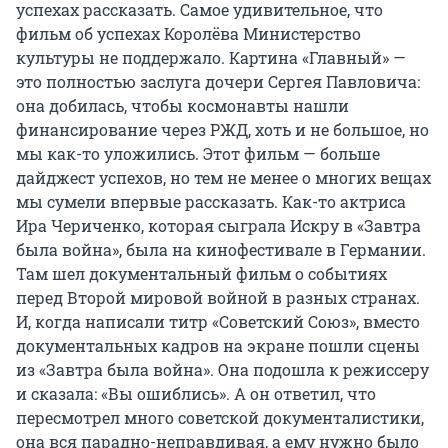
успехах рассказать. Самое удивительное, что
фильм об успехах Королёва Министерство
культуры не поддержало. Картина «Главный» —
это полностью заслуга дочери Сергея Павловича:
она добилась, чтобы космонавты нашли
финансирование через РЖД, хоть и не большое, но
мы как-то уложились. Этот фильм — больше
дайджест успехов, но тем не менее о многих вещах
мы сумели впервые рассказать. Как-то актриса
Ира Чериченко, которая сыграла Искру в «Завтра
была война», была на кинофестивале в Германии.
Там шел документальный фильм о событиях
перед Второй мировой войной в разных странах.
И, когда написали титр «Советский Союз», вместо
документальных кадров на экране пошли сцены
из «Завтра была война». Она подошла к режиссеру
и сказала: «Вы ошиблись». А он ответил, что
пересмотрел много советской документалистики,
она вся парадно-неправдивая, а ему нужно было