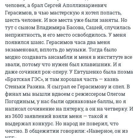
человек, а брал Сергей Аполлинариевич
Герасимов, в чью мастерскую я хотел попасть,
шесть человек. И все места уже были заняты. Но
тут с сыном Владимира Басова, Сашей, случилась
неприятность, и его место освободилось. У меня
появился шанс. Герасимов часа два меня
экзаменовал, вплоть до музыки. Тогда было
модно создавать ансамбли и меня в институте все
звали, потому что нужен был клавишник. И я
даже сочинил рок-оперу. У Евтушенко была поэма
«Братская ГЭС», и там хорошая часть — казнь
Стеньки Разина. Я сыграл ее Герасимову и спел. В
финал мы вышли вдвоем с режиссером Олегом
Погодиным, у нас были одинаковые баллы, но я
написал сочинение на пятерку, а он на четверку. И
из 3600 заявлений взяли меня — такой я
выдержал конкурс. Но народ не поверил, что
честно. В общежитии говорили: «Наверное, он из