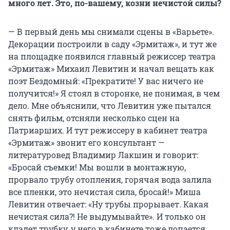
много лет. Это, по-вашему, козни нечистой силы?
— В первый день мы снимали сцены в «Варьете».
Декорации построили в саду «Эрмитаж», и тут же
на площадке появился главный режиссер театра
«Эрмитаж» Михаил Левитин и начал вещать как
поэт Бездомный: «Прекратите! У вас ничего не
получится!» Я стоял в сторонке, не понимая, в чем
дело. Мне объяснили, что Левитин уже пытался
снять фильм, отсняли несколько сцен на
Патриарших. И тут режиссеру в кабинет театра
«Эрмитаж» звонит его консультант —
литературовед Владимир Лакшин и говорит:
«Бросай съемки! Мы вошли в монтажную,
прорвало трубу отопления, горячая вода залила
все пленки, это нечистая сила, бросай!» Миша
Левитин отвечает: «Ну трубы прорывает. Какая
нечистая сила?! Не выдумывайте». И только он
кладет трубку, у него в кабинете тоже лопается