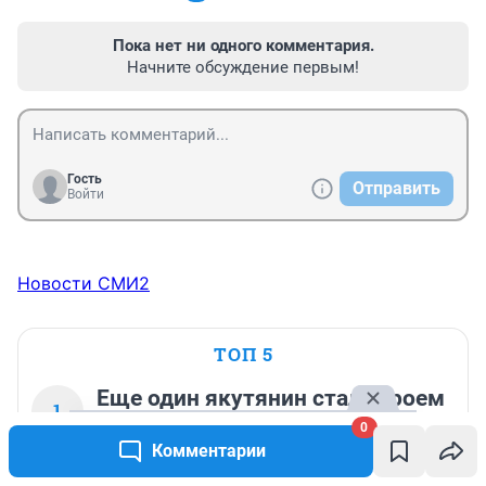
Пока нет ни одного комментария.
Начните обсуждение первым!
Гость
Отправить
Войти
Новости СМИ2
ТОП 5
Еще один якутянин стал Героем
1
России. Он служил в зоне СВО с
0
самого начала
Комментарии