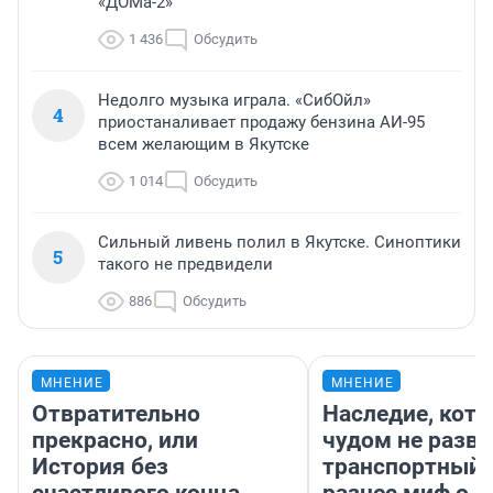
«ДОМа-2»
1 436
Обсудить
Недолго музыка играла. «СибОйл»
4
приостаналивает продажу бензина АИ-95
всем желающим в Якутске
1 014
Обсудить
Сильный ливень полил в Якутске. Синоптики
5
такого не предвидели
886
Обсудить
МНЕНИЕ
МНЕНИЕ
Отвратительно
Наследие, кото
прекрасно, или
чудом не разва
История без
транспортный 