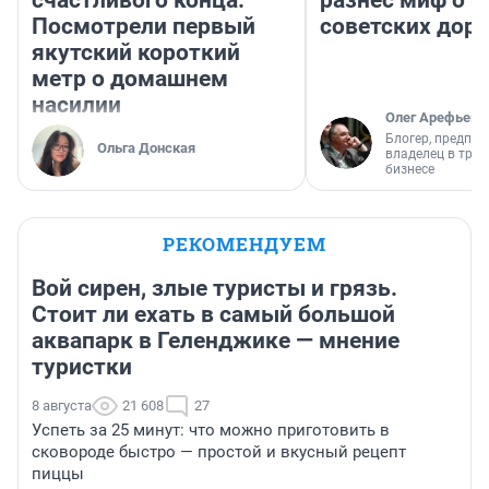
счастливого конца.
разнес миф о 
Посмотрели первый
советских доро
якутский короткий
метр о домашнем
насилии
Олег Арефьев
Блогер, предпри
Ольга Донская
владелец в тра
бизнесе
РЕКОМЕНДУЕМ
Вой сирен, злые туристы и грязь.
Стоит ли ехать в самый большой
аквапарк в Геленджике — мнение
туристки
8 августа
21 608
27
Успеть за 25 минут: что можно приготовить в
сковороде быстро — простой и вкусный рецепт
пиццы