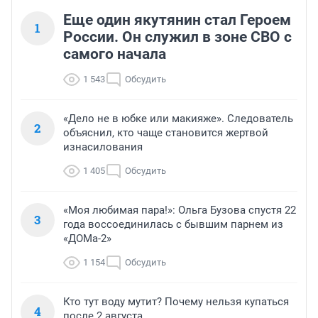
Еще один якутянин стал Героем
1
России. Он служил в зоне СВО с
самого начала
1 543
Обсудить
«Дело не в юбке или макияже». Следователь
2
объяснил, кто чаще становится жертвой
изнасилования
1 405
Обсудить
«Моя любимая пара!»: Ольга Бузова спустя 22
3
года воссоединилась с бывшим парнем из
«ДОМа-2»
1 154
Обсудить
Кто тут воду мутит? Почему нельзя купаться
4
после 2 августа