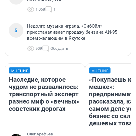
1 068
1
Недолго музыка играла. «СибОйл»
5
приостаналивает продажу бензина АИ-95
всем желающим в Якутске
909
Обсудить
МНЕНИЕ
МНЕНИЕ
Наследие, которое
«Покупаешь ко
чудом не развалилось:
мешке»:
транспортный эксперт
предпринимат
разнес миф о «вечных»
рассказала, как
советских дорогах
самом деле ус
бизнес со скл
дешевых това
Олег Арефьев