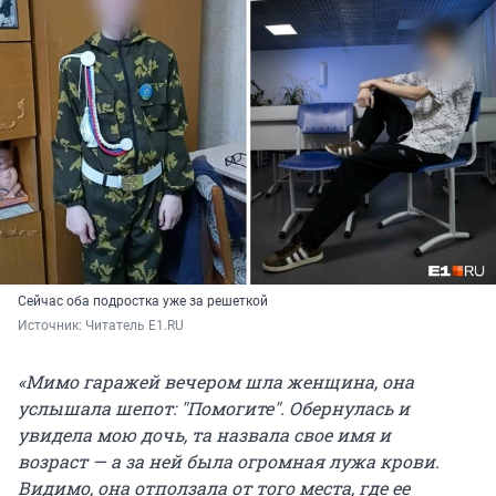
Сейчас оба подростка уже за решеткой
Источник: 
Читатель E1.RU
«Мимо гаражей вечером шла женщина, она
услышала шепот:
"
Помогите
"
. Обернулась и
увидела мою дочь, та назвала свое имя и
возраст — а за ней была огромная лужа крови.
Видимо, она отползала от того места, где ее