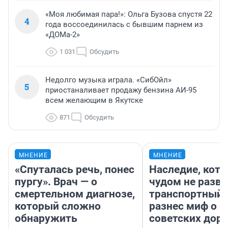
«Моя любимая пара!»: Ольга Бузова спустя 22
4
года воссоединилась с бывшим парнем из
«ДОМа-2»
1 031
Обсудить
Недолго музыка играла. «СибОйл»
5
приостаналивает продажу бензина АИ-95
всем желающим в Якутске
871
Обсудить
МНЕНИЕ
МНЕНИЕ
«Спуталась речь, понес
Наследие, кото
пургу». Врач — о
чудом не разва
смертельном диагнозе,
транспортный 
который сложно
разнес миф о 
обнаружить
советских доро