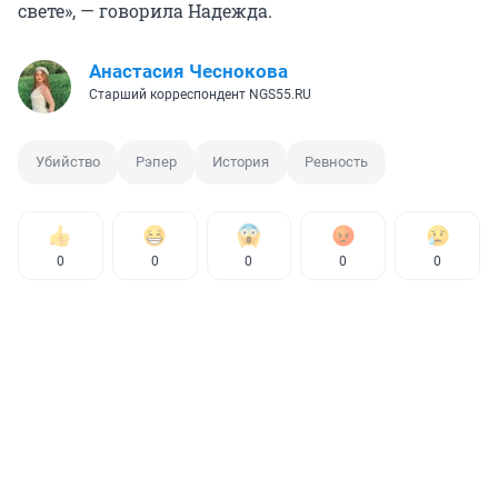
свете», — говорила Надежда.
Анастасия Чеснокова
Старший корреспондент NGS55.RU
Убийство
Рэпер
История
Ревность
0
0
0
0
0