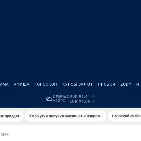
АММА
АФИША
ГОРОСКОП
КУРСЫ ВАЛЮТ
ПРОБКИ
ZODY
И
USD 81,41
СЕЙЧАС
+22°C
EUR 94,06
не приедет
Юг Якутии получил бензин от «Газпром»
Сербский снайп
ЮЗИВ