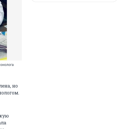
монолога
ена, но
нологом.
скую
ала