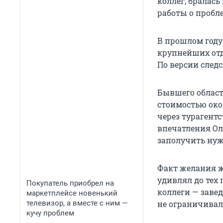
коллег, бралас
работы о пробл
В прошлом году
крупнейших отд
По версии след
Бывшего област
стоимостью око
через турагент
впечатления Ол
заполучить нуж
Факт желания ж
удивлял до тех 
Покупатель приобрел на
коллеги — заве
маркетплейсе новенький
телевизор, а вместе с ним —
не ограничивала
кучу проблем