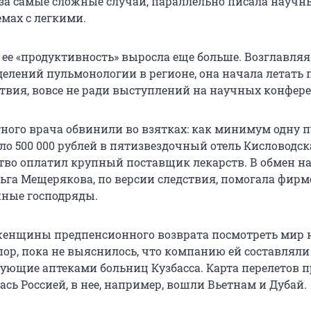
ь за самые сложные случаи, параллельно писала научн
емах с легкими.
 ее «продуктивность» выросла еще больше. Возглавляя
елений пульмонологии в регионе, она начала летать п
ствия, вовсе не ради выступлений на научных конфер
ного врача обвинили во взятках: как минимум одну п
ло 500 000 рублей в пятизвездочный отель Кисловодск
ство оплатил крупный поставщик лекарств. В обмен н
ьга Мещерякова, по версии следствия, помогала фирм
ные господряды.
енщины предпенсионного возврата посмотреть мир 
пор, пока не выяснилось, что компанию ей составляли
дующие аптеками больниц Кузбасса. Карта перелетов п
сь Россией, в нее, например, вошли Вьетнам и Дубай.