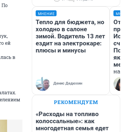
. По
МНЕНИЕ
МНЕНИ
Тепло для бюджета, но
Отвра
холодно в салоне
прекр
зимой. Водитель 13 лет
Истор
ук,
ездит на электрокаре:
счаст
то ей
плюсы и минусы
Посмо
якутс
лась в
метр 
насил
Денис Дедюхин
латах.
делением
РЕКОМЕНДУЕМ
«Расходы на топливо
колоссальные»: как
многодетная семья едет