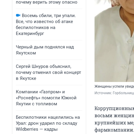
почему верить этому опасно
Восемь сбили, три упали.
Все, что известно об атаке
беспилотников на
Екатеринбург
Черный дым поднялся над
Якутском
Сергей Шнуров объяснил,
почему отменил свой концерт
в Якутске
Женщины успели увиде
Компании «Газпром» и
Источник: 
Горбольница
«Роснефть» помогли Южной
Якутии с топливом
Коррупционными
восьми женщин 
Беспилотники нацелились на
крупнейших мед
Урал: дрон ударил по складу
Wildberries — кадры
фармкомпании