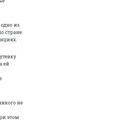
ые
 одно из
о стране.
енциях.
утевку
а ей
а
е
никого не
ри этом