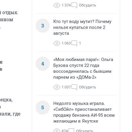
1 374
Обсудить
й отдых.
онном
Кто тут воду мутит? Почему
3
.
нельзя купаться после 2
августа
1 063
1
«Моя любимая пара!»: Ольга
и
4
Бузова спустя 22 года
в
воссоединилась с бывшим
парнем из «ДОМа-2»
1 037
Обсудить
ецка,
Недолго музыка играла.
в
5
«СибОйл» приостаналивает
али, где
продажу бензина АИ-95 всем
желающим в Якутске
874
Обсудить