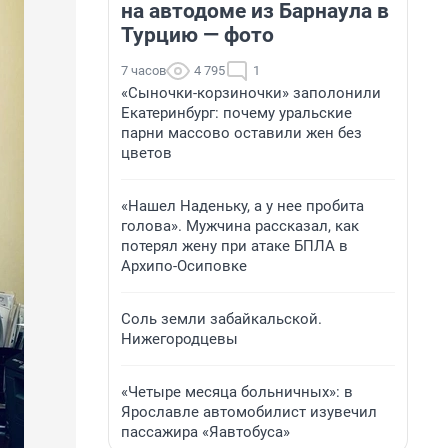
на автодоме из Барнаула в
Турцию — фото
7 часов
4 795
1
«Сыночки-корзиночки» заполонили
Екатеринбург: почему уральские
парни массово оставили жен без
цветов
«Нашел Наденьку, а у нее пробита
голова». Мужчина рассказал, как
потерял жену при атаке БПЛА в
Архипо-Осиповке
Соль земли забайкальской.
Нижегородцевы
«Четыре месяца больничных»: в
Ярославле автомобилист изувечил
пассажира «Яавтобуса»