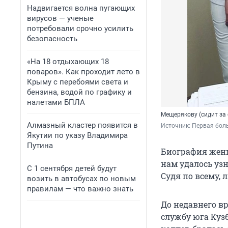
Надвигается волна пугающих
вирусов — ученые
потребовали срочно усилить
безопасность
«На 18 отдыхающих 18
поваров». Как проходит лето в
Крыму с перебоями света и
бензина, водой по графику и
налетами БПЛА
Мещерякову (сидит за
Алмазный кластер появится в
Источник: 
Первая боль
Якутии по указу Владимира
Путина
Биография жен
нам удалось узн
С 1 сентября детей будут
Судя по всему, 
возить в автобусах по новым
правилам — что важно знать
До недавнего в
службу юга Куз