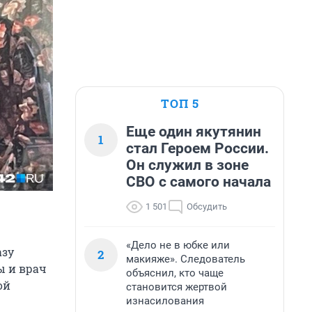
ТОП 5
Еще один якутянин
1
стал Героем России.
Он служил в зоне
СВО с самого начала
1 501
Обсудить
«Дело не в юбке или
азу
2
макияже». Следователь
ы и врач
объяснил, кто чаще
ой
становится жертвой
изнасилования