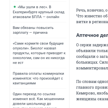
«Мы ушли в лес». В
Речь, конечно, 
Екатеринбурге крупный склад
Что известно о
атаковали БПЛА — онлайн
витке в регион
Вам обязаны повысить
зарплату — причина
Аптечное де
«Сами кормите свои будущие
О серии задерж
опухоли». Биолог назвал
объявили тольк
продукты, которые приводят к
сообщали о заг
онкологии, сам он их никогда
больницах. Сил
не ест
комментировал
Правила оплаты коммуналки
изменятся: что произойдет с
По словам одно
квитанциями
главного прови
Кемерово, якобы
Один переход по ссылке
женщины оказал
изменил всё. Как мошенники
довели школьницу до