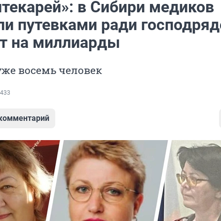
птекарей»: в Сибири медиков
ли путевками ради господряд
ет на миллиарды
уже восемь человек
433
 комментарий