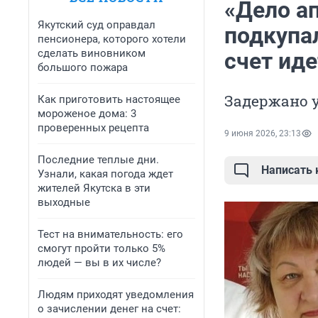
«Дело а
Якутский суд оправдал
подкупа
пенсионера, которого хотели
сделать виновником
счет ид
большого пожара
Задержано 
Как приготовить настоящее
мороженое дома: 3
проверенных рецепта
9 июня 2026, 23:13
Последние теплые дни.
Написать
Узнали, какая погода ждет
жителей Якутска в эти
выходные
Тест на внимательность: его
смогут пройти только 5%
людей — вы в их числе?
Людям приходят уведомления
о зачислении денег на счет: