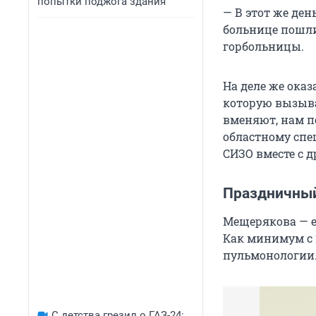
попытки поджога здания
— В этот же ден
больнице пошли 
горбольницы.
На деле же ока
которую вызыва
вменяют, нам п
областному спе
СИЗО вместе с 
Праздничный
Мещерякова — е
Как минимум с 2
пульмонологии
С детства грезил о ГАЗ-24: