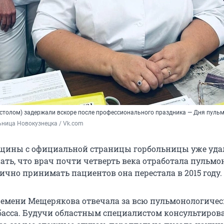
 столом) задержали вскоре после профессионального праздника — Дня пуль
ница Новокузнецка / Vk.com
щины с официальной страницы горбольницы уже удал
ать, что врач почти четверть века отработала пульмо
лично принимать пациентов она перестала в 2015 году.
ремени Мещерякова отвечала за всю пульмонологиче
басса. Будучи областным специалистом консультиров