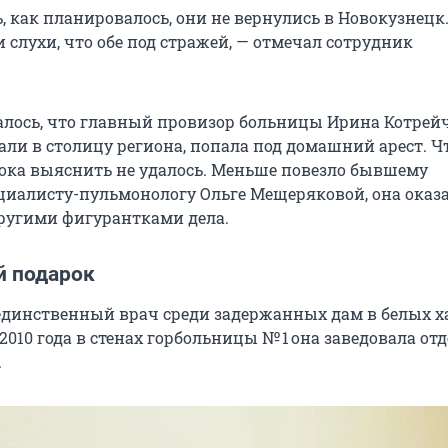
ь, как планировалось, они не вернулись в Новокузнецк
слухи, что обе под стражей, — отмечал сотрудник
залось, что главный провизор больницы Ирина Котрейч
ли в столицу региона, попала под домашний арест. Ч
ока выяснить не удалось. Меньше повезло бывшему
циалисту-пульмонологу Ольге Мещеряковой, она оказа
другими фигурантками дела.
 подарок
динственный врач среди задержанных дам в белых ха
010 года в стенах горбольницы № 1 она заведовала от
.