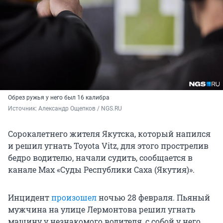
Обрез ружья у него был 16 калибра
Источник: 
Александр Ощепков / NGS.RU
Сорокалетнего жителя Якутска, который напился
и решил угнать Toyota Vitz, для этого прострелив
бедро водителю, начали судить, сообщается в
канале Max «Суды Республики Саха (Якутия)».
Инцидент
произошел
ночью 28 февраля. Пьяный
мужчина на улице Лермонтова решил угнать
машину у незнакомого водителя, с собой у него