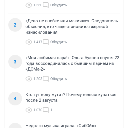
1 560
Обсудить
«Дело не в юбке или макияже». Следователь
2
объяснил, кто чаще становится жертвой
изнасилования
1 417
Обсудить
«Моя любимая пара!»: Ольга Бузова спустя 22
3
года воссоединилась с бывшим парнем из
«ДОМа-2»
1 203
Обсудить
Кто тут воду мутит? Почему нельзя купаться
4
после 2 августа
1 070
1
Недолго музыка играла. «СибОйл»