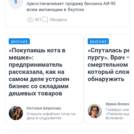
5
приостаналивает продажу бензина АИ-95
всем желающим в Якутске
921
Обсудить
МНЕНИЕ
МНЕНИЕ
«Покупаешь кота в
«Спуталась реч
мешке»:
пургу». Врач — 
предприниматель
смертельном д
рассказала, как на
который слож
самом деле устроен
обнаружить
бизнес со складами
дешевых товаров
Ирина Волкова
Наталья Шорохова
Главврач клини
Открыла кофейную точку на
«Реабилитация 
деньги соцразвития
Волковой»