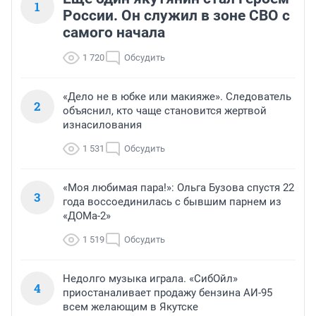
1
России. Он служил в зоне СВО с
самого начала
1 720
Обсудить
«Дело не в юбке или макияже». Следователь
2
объяснил, кто чаще становится жертвой
изнасилования
1 531
Обсудить
«Моя любимая пара!»: Ольга Бузова спустя 22
3
года воссоединилась с бывшим парнем из
«ДОМа-2»
1 519
Обсудить
Недолго музыка играла. «СибОйл»
4
приостаналивает продажу бензина АИ-95
всем желающим в Якутске