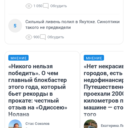
1 050
Обсудить
Сильный ливень полил в Якутске. Синоптики
5
такого не предвидели
900
Обсудить
МНЕНИЕ
МНЕНИЕ
«Никого нельзя
«Нет некрасив
победить». О чем
городов, есть
главный блокбастер
недофинансиро
этого года, который
Путешественн
бьет рекорды в
проехали 2000
прокате: честный
километров по 
отзыв на «Одиссею»
машине — стои
Нолана
того
Стас Соколов
Екатерина Лит