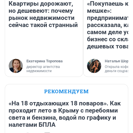
Квартиры дорожают,
«Покупаешь ко
но дешевеют: почему
мешке»:
рынок недвижимости
предпринимат
сейчас такой странный
рассказала, как
самом деле ус
бизнес со скл
дешевых това
Екатерина Торопова
Наталья Шорох
директор агентства
Открыла кофейн
недвижимости
деньги соцразв
РЕКОМЕНДУЕМ
«На 18 отдыхающих 18 поваров». Как
проходит лето в Крыму с перебоями
света и бензина, водой по графику и
налетами БПЛА