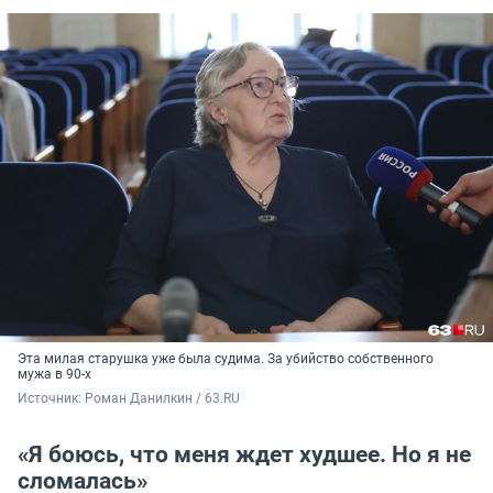
Эта милая старушка уже была судима. За убийство собственного
мужа в
90-х
Источник: 
Роман Данилкин / 63.RU
«Я боюсь, что меня ждет худшее. Но я не
сломалась»