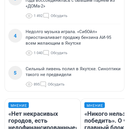
года воссоединилась с бывшим парнем из
«ДОМа-2»
1 492
Обсудить
Недолго музыка играла. «СибОйл»
4
приостаналивает продажу бензина АИ-95
всем желающим в Якутске
1 040
Обсудить
Сильный ливень полил в Якутске. Синоптики
5
такого не предвидели
895
Обсудить
МНЕНИЕ
МНЕНИЕ
«Нет некрасивых
«Никого нельз
городов, есть
победить». О ч
недофинансированные».
главный блокб