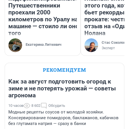
Путешественники
этого года, ко
проехали 2000
бьет рекорды 
километров по Уралу на
прокате: честн
машине — стоило ли оно
отзыв на «Оди
того
Нолана
Стас Соколов
Екатерина Литкевич
Эксперт
РЕКОМЕНДУЕМ
Как за август подготовить огород к
зиме и не потерять урожай — советы
агронома
10 часов
8 602
Обсудить
Модные рецепты соусов от молодой хозяйки.
Консервирование помидоров, баклажанов, кабачков
без глутамата натрия — сразу в банки