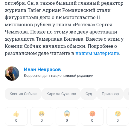
октября. Он, а также бывший главный редактор
журнала Tatler Адриан Романовский стали
фигурантами дела о вымогательстве 11
миллионов рублей у главы «Ростеха» Сергея
Чемезова. Позже по этому же делу арестовали
журналиста Тамерлана Бигаева. Вместе с этим у
Ксении Собчак начались обыски. Подробнее о
резонансном деле читайте в
нашем материале
.
Иван Некрасов
Корреспондент национальной редакции
Ксения Собчак
Кирилл Суханов
Суд
Приговор
Ко
0
0
0
0
0