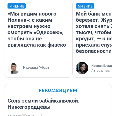
МНЕНИЕ
МНЕНИЕ
«Мы видим нового
Мой банк меня
Нолана»: с каким
бережет. Журн
настроем нужно
хотела снять 2
смотреть «Одиссею»,
тысяч, чтобы п
чтобы она не
кредит, — к не
выглядела как фиаско
приехала служ
безопасности
Ксения Владим
Надежда Губарь
Автор мнения
РЕКОМЕНДУЕМ
Соль земли забайкальской.
Нижегородцевы