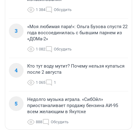
1 384
Обсудить
«Моя любимая пара!»: Ольга Бузова спустя 22
3
года воссоединилась с бывшим парнем из
«ДОМа-2»
1 082
Обсудить
Кто тут воду мутит? Почему нельзя купаться
4
после 2 августа
1 065
1
Недолго музыка играла. «СибОйл»
5
приостаналивает продажу бензина АИ-95
всем желающим в Якутске
888
Обсудить