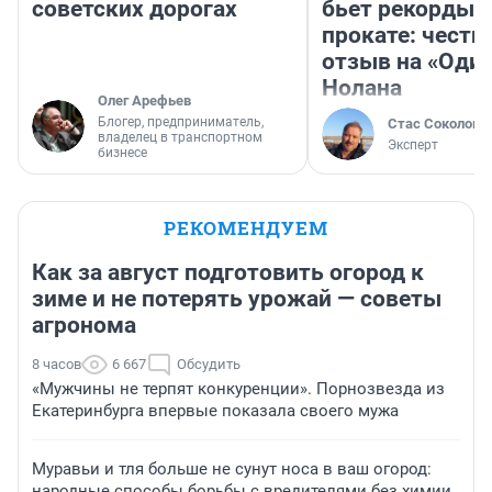
советских дорогах
бьет рекорды 
прокате: честн
отзыв на «Оди
Нолана
Олег Арефьев
Блогер, предприниматель,
Стас Соколов
владелец в транспортном
Эксперт
бизнесе
РЕКОМЕНДУЕМ
Как за август подготовить огород к
зиме и не потерять урожай — советы
агронома
8 часов
6 667
Обсудить
«Мужчины не терпят конкуренции». Порнозвезда из
Екатеринбурга впервые показала своего мужа
Муравьи и тля больше не сунут носа в ваш огород:
народные способы борьбы с вредителями без химии