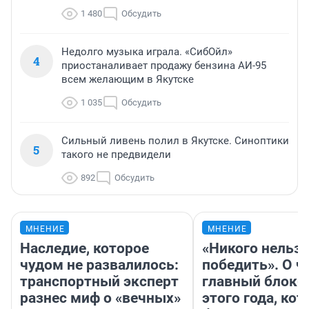
1 480
Обсудить
Недолго музыка играла. «СибОйл»
4
приостаналивает продажу бензина АИ-95
всем желающим в Якутске
1 035
Обсудить
Сильный ливень полил в Якутске. Синоптики
5
такого не предвидели
892
Обсудить
МНЕНИЕ
МНЕНИЕ
Наследие, которое
«Никого нельз
чудом не развалилось:
победить». О ч
транспортный эксперт
главный блокб
разнес миф о «вечных»
этого года, ко