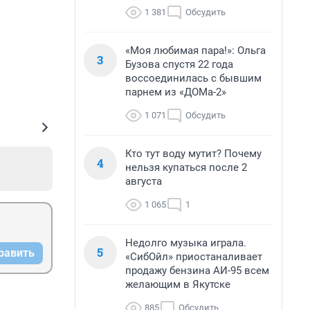
1 381
Обсудить
«Моя любимая пара!»: Ольга
3
Бузова спустя 22 года
воссоединилась с бывшим
парнем из «ДОМа-2»
1 071
Обсудить
Кто тут воду мутит? Почему
4
нельзя купаться после 2
августа
1 065
1
Недолго музыка играла.
5
равить
«СибОйл» приостаналивает
продажу бензина АИ-95 всем
желающим в Якутске
885
Обсудить