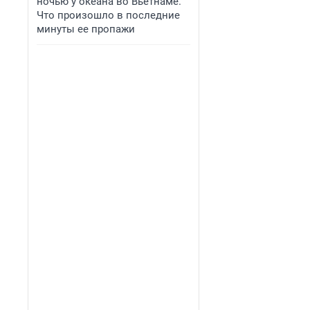
ночью у океана во Вьетнаме.
Что произошло в последние
минуты ее пропажи