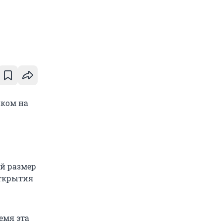
нком на
ей размер
открытия
емя эта