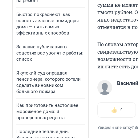
на ремонт
сумма не может
тысяч рублей. 
Быстро покраснеют: как
явно недостаточ
соспеть зеленые помидоры
отмечается в п
дома — пять самых
эффективных способов
По словам автор
За какие публикации в
свидетельству
соцсетях вас уволят с работы:
возможности оп
список
их счете есть д
Якутский суд оправдал
пенсионера, которого хотели
Василий
сделать виновником
большого пожара
Как приготовить настоящее
0
мороженое дома: 3
проверенных рецепта
Увидели опечатку? В
Последние теплые дни.
Узнали, какая погода ждет