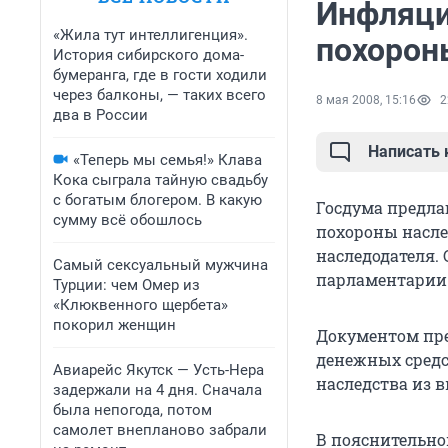
Инфляци
«Жила тут интеллигенция».
похорон
История сибирского дома-
бумеранга, где в гости ходили
через балконы, — таких всего
8 мая 2008, 15:16
2
два в России
Написать
«Теперь мы семья!» Клава
Кока сыграла тайную свадьбу
с богатым блогером. В какую
Госдума предла
сумму всё обошлось
похороны насле
наследодателя.
Самый сексуальный мужчина
парламентарии 
Турции: чем Омер из
«Клюквенного щербета»
покорил женщин
Документом пред
денежных средс
Авиарейс Якутск — Усть-Нера
наследства из в
задержали на 4 дня. Сначала
была непогода, потом
самолет внепланово забрали
В пояснительной