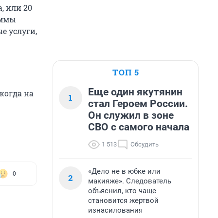
, или 20
уммы
е услуги,
ТОП 5
Еще один якутянин
когда на
1
стал Героем России.
Он служил в зоне
СВО с самого начала
1 513
Обсудить
«Дело не в юбке или
0
2
макияже». Следователь
объяснил, кто чаще
становится жертвой
изнасилования