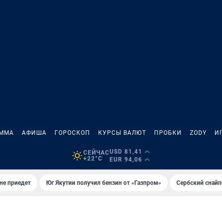
АММА
АФИША
ГОРОСКОП
КУРСЫ ВАЛЮТ
ПРОБКИ
ZODY
И
USD 81,41
СЕЙЧАС
+22°C
EUR 94,06
не приедет
Юг Якутии получил бензин от «Газпром»
Сербский снайп