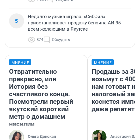
Недолго музыка играла. «СибОйл»
5
приостаналивает продажу бензина АИ-95
всем желающим в Якутске
874
Обсудить
МНЕНИЕ
МНЕНИЕ
Отвратительно
Продашь за 300
прекрасно, или
возьмут с 4000
История без
нам готовит н
счастливого конца.
налоговый зако
Посмотрели первый
коснется импор
якутский короткий
даже репетито
метр о домашнем
насилии
Ольга Донская
Анастасия Зав