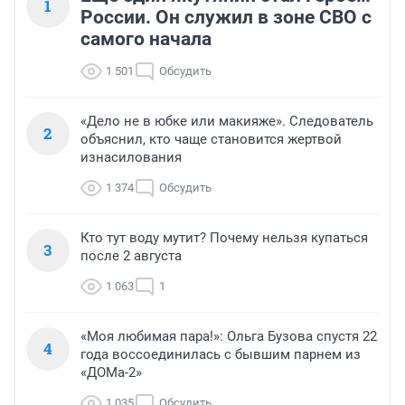
1
России. Он служил в зоне СВО с
самого начала
1 501
Обсудить
«Дело не в юбке или макияже». Следователь
2
объяснил, кто чаще становится жертвой
изнасилования
1 374
Обсудить
Кто тут воду мутит? Почему нельзя купаться
3
после 2 августа
1 063
1
«Моя любимая пара!»: Ольга Бузова спустя 22
4
года воссоединилась с бывшим парнем из
«ДОМа-2»
1 035
Обсудить