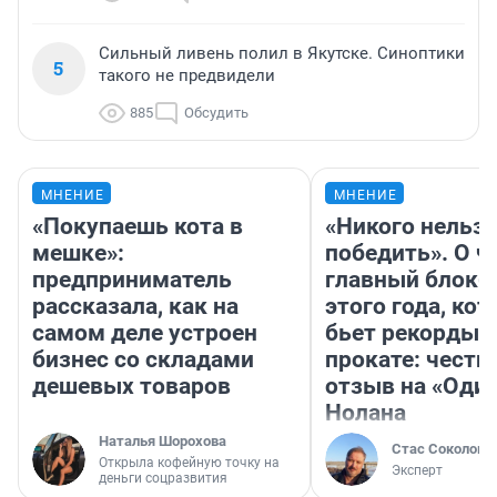
Сильный ливень полил в Якутске. Синоптики
5
такого не предвидели
885
Обсудить
МНЕНИЕ
МНЕНИЕ
«Покупаешь кота в
«Никого нельз
мешке»:
победить». О ч
предприниматель
главный блокб
рассказала, как на
этого года, ко
самом деле устроен
бьет рекорды 
бизнес со складами
прокате: честн
дешевых товаров
отзыв на «Оди
Нолана
Наталья Шорохова
Стас Соколов
Открыла кофейную точку на
Эксперт
деньги соцразвития