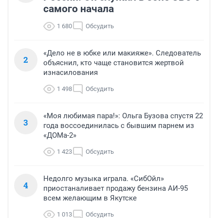
самого начала
1 680
Обсудить
«Дело не в юбке или макияже». Следователь
2
объяснил, кто чаще становится жертвой
изнасилования
1 498
Обсудить
«Моя любимая пара!»: Ольга Бузова спустя 22
3
года воссоединилась с бывшим парнем из
«ДОМа-2»
1 423
Обсудить
Недолго музыка играла. «СибОйл»
4
приостаналивает продажу бензина АИ-95
всем желающим в Якутске
1 013
Обсудить