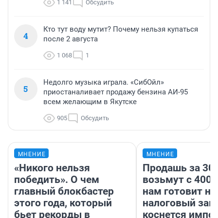
1 141
Обсудить
Кто тут воду мутит? Почему нельзя купаться
4
после 2 августа
1 068
1
Недолго музыка играла. «СибОйл»
5
приостаналивает продажу бензина АИ-95
всем желающим в Якутске
905
Обсудить
МНЕНИЕ
МНЕНИЕ
«Никого нельзя
Продашь за 300
победить». О чем
возьмут с 4000
главный блокбастер
нам готовит н
этого года, который
налоговый зако
бьет рекорды в
коснется импор