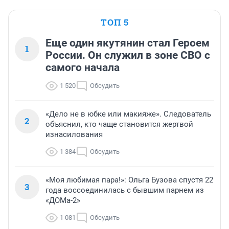
ТОП 5
Еще один якутянин стал Героем
1
России. Он служил в зоне СВО с
самого начала
1 520
Обсудить
«Дело не в юбке или макияже». Следователь
2
объяснил, кто чаще становится жертвой
изнасилования
1 384
Обсудить
«Моя любимая пара!»: Ольга Бузова спустя 22
3
года воссоединилась с бывшим парнем из
«ДОМа-2»
1 081
Обсудить