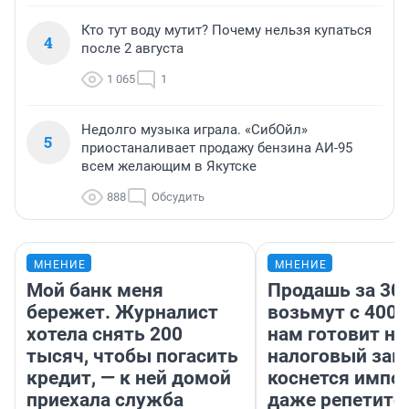
Кто тут воду мутит? Почему нельзя купаться
4
после 2 августа
1 065
1
Недолго музыка играла. «СибОйл»
5
приостаналивает продажу бензина АИ-95
всем желающим в Якутске
888
Обсудить
МНЕНИЕ
МНЕНИЕ
Мой банк меня
Продашь за 300
бережет. Журналист
возьмут с 4000
хотела снять 200
нам готовит н
тысяч, чтобы погасить
налоговый зако
кредит, — к ней домой
коснется импор
приехала служба
даже репетито