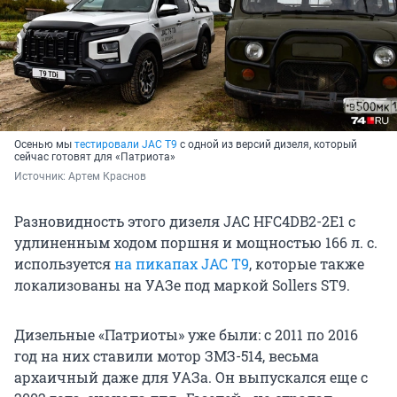
Осенью мы
тестировали JAC T9
с одной из версий дизеля, который
сейчас готовят для «Патриота»
Источник: 
Артем Краснов
Разновидность этого дизеля JAC HFC4DB2-2E1 с
удлиненным ходом поршня и мощностью
166 л. с.
используется
на пикапах JAC T9
, которые также
локализованы на УАЗе под маркой Sollers ST9.
Дизельные «Патриоты» уже были: с 2011 по 2016
год на них ставили мотор
ЗМЗ-514
, весьма
архаичный даже для УАЗа. Он выпускался еще с