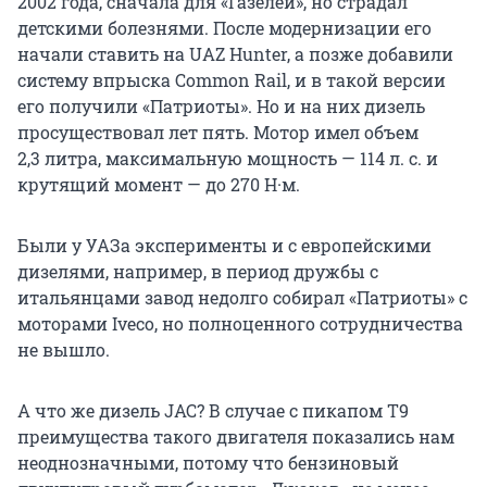
2002 года, сначала для «Газелей», но страдал
детскими болезнями. После модернизации его
начали ставить на UAZ Hunter, а позже добавили
систему впрыска Common Rail, и в такой версии
его получили «Патриоты». Но и на них дизель
просуществовал лет пять. Мотор имел объем
2,3 литра
, максимальную мощность —
114 л. с.
и
крутящий момент — до
270 Н·м
.
Были у УАЗа эксперименты и с европейскими
дизелями, например, в период дружбы с
итальянцами завод недолго собирал «Патриоты» с
моторами Iveco, но полноценного сотрудничества
не вышло.
А что же дизель JAC? В случае с пикапом T9
преимущества такого двигателя показались нам
неоднозначными, потому что бензиновый