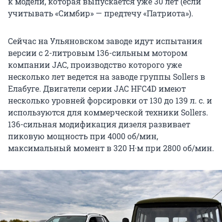
к модели, которая выпускается уже
30 лет
(если
учитывать «Симбир» — предтечу «Патриота»).
Сейчас на Ульяновском заводе идут испытания
версии с
2-литровым
136-сильным
мотором
компании JAC, производство которого уже
несколько лет ведется на заводе группы Sollers в
Елабуге. Двигатели серии JAC HFC4D имеют
несколько уровней форсировки от 130 до
139 л. с.
и
используются для коммерческой техники Sollers.
136-сильная
модификация дизеля развивает
пиковую мощность при
4000 об/мин
,
максимальный момент в
320 Н·м
при
2800 об/мин
.