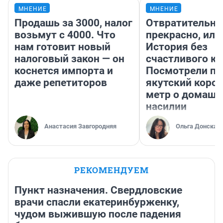
МНЕНИЕ
МНЕНИЕ
Продашь за 3000, налог
Отвратительно
возьмут с 4000. Что
прекрасно, или
нам готовит новый
История без
налоговый закон — он
счастливого ко
коснется импорта и
Посмотрели п
даже репетиторов
якутский коро
метр о домаш
насилии
Анастасия Завгородняя
Ольга Донская
РЕКОМЕНДУЕМ
Пункт назначения. Свердловские
врачи спасли екатеринбурженку,
чудом выжившую после падения