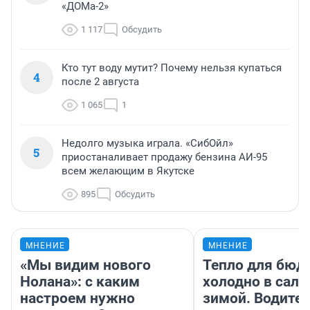
«ДОМа-2»
1 117
Обсудить
Кто тут воду мутит? Почему нельзя купаться
4
после 2 августа
1 065
1
Недолго музыка играла. «СибОйл»
5
приостаналивает продажу бензина АИ-95
всем желающим в Якутске
895
Обсудить
МНЕНИЕ
МНЕНИЕ
«Мы видим нового
Тепло для бюд
Нолана»: с каким
холодно в сало
настроем нужно
зимой. Водител