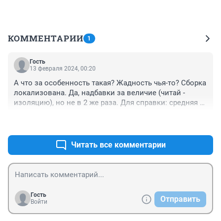
КОММЕНТАРИИ
1
Гость
13 февраля 2024, 00:20
А что за особенность такая? Жадность чья-то? Сборка 
локализована. Да, надбавки за величие (читай - 
изоляцию), но не в 2 же раза. Для справки: средняя 
зп в Китае 1000-1200 токсичных баксов . Цены на их 
+0
–0
машины у них знаете. Си все еще помнит, что 
"автомобиль- не роскошь, а средство передвижения" 
А тут, как всегда - свой путь.
Читать все комментарии
Гость
Отправить
Войти